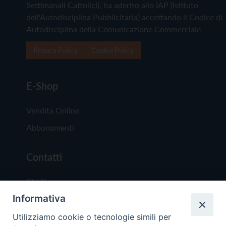
Settimanali Cattolici), ha aderito allo IAP (Istituto
dell'Autodisciplina Pubblicitaria) accettando il Codice di
Autodisciplina della Comunicazione Commerciale
Privacy Policy
Cookie Policy
E-Shop
Vendita Online
Abbonamenti
Contatti
Chi Siamo
Informativa
Redazione
Scrivici
Utilizziamo cookie o tecnologie simili per