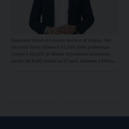
Emanuele Volani è il nuovo sindaco di Volano. Nel
secondo turno ottiene il 53,35% delle preferenze
contro il 46,65% di Walter Ortombina (sostenuto
anche dal Patt). Volani ha 27 anni. Assieme a Mirko
Failoni, sindaco di Stenico, e ad Emanuele Valduga,
sindaco di Isera, è il più giovane primo cittadino
uscito dalla tornata elettorale 2025 […]