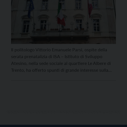
Il politologo Vittorio Emanuele Parsi, ospite della
serata prenatalizia di ISA – Istituto di Sviluppo
Atesino, nella sede sociale al quartiere Le Albere di
Trento, ha offerto spunti di grande interesse sulla
relazione, oggi malata, fra economia e politica. Il
suadente intervento del professore, che ha preso le
mosse dal rapporto Censis su «La società […]