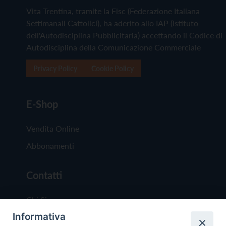
Vita Trentina, tramite la Fisc (Federazione Italiana
Settimanali Cattolici), ha aderito allo IAP (Istituto
dell'Autodisciplina Pubblicitaria) accettando il Codice di
Autodisciplina della Comunicazione Commerciale
Privacy Policy
Cookie Policy
E-Shop
Vendita Online
Abbonamenti
Contatti
Chi Siamo
Informativa
Redazione