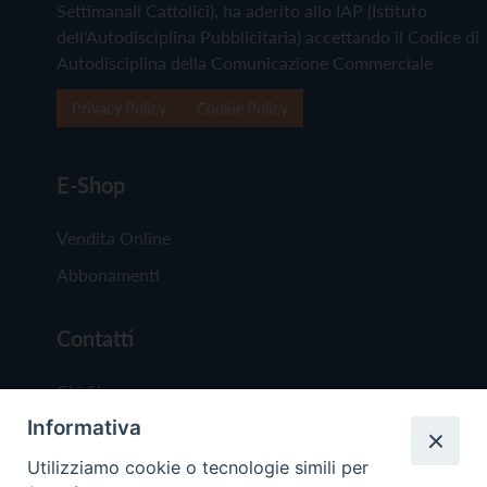
Settimanali Cattolici), ha aderito allo IAP (Istituto
dell'Autodisciplina Pubblicitaria) accettando il Codice di
Autodisciplina della Comunicazione Commerciale
Privacy Policy
Cookie Policy
E-Shop
Vendita Online
Abbonamenti
Contatti
Chi Siamo
Informativa
Redazione
Scrivici
Utilizziamo cookie o tecnologie simili per