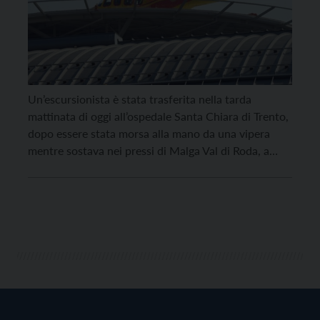
Un’escursionista è stata trasferita nella tarda
mattinata di oggi all’ospedale Santa Chiara di Trento,
dopo essere stata morsa alla mano da una vipera
mentre sostava nei pressi di Malga Val di Roda, a
quota 1.580 metri. La chiamata al Numero Unico per
le Emergenze 112 è arrivata intorno alle 10.50 da
parte della stessa persona […]