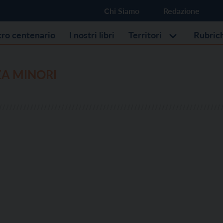
Chi Siamo
Redazione
stro centenario
I nostri libri
Territori
Rubric
ZA MINORI