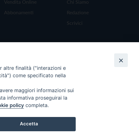
Vendita Online
Chi Siamo
Abbonamenti
Redazione
Scrivici
altre finalità ("interazioni e
cità") come specificato nella
 avere maggiori informazioni sui
sta informativa proseguirai la
kie policy
completa.
Torna all'inizio
Accetta