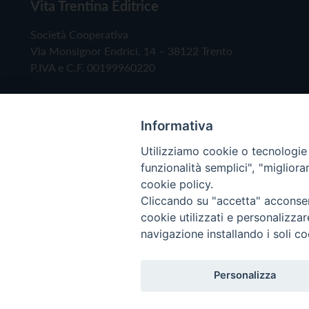
Vita Trentina Editrice
Società Cooperativa
Via Monsignor Endrici, 14 – 38122 Trento
P.IVA e C.F. 00199960220
Informativa
Utilizziamo cookie o tecnologie s
funzionalità semplici", "miglior
cookie policy.
Cliccando su "accetta" acconsent
Copyright © 2019 - Tutti i diritti riservati - Vita
cookie utilizzati e personalizza
navigazione installando i soli co
Privacy Policy
Personalizza