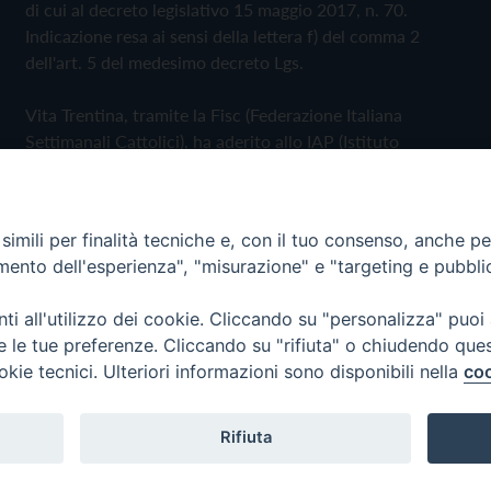
di cui al decreto legislativo 15 maggio 2017, n. 70.
Indicazione resa ai sensi della lettera f) del comma 2
dell'art. 5 del medesimo decreto Lgs.
Vita Trentina, tramite la Fisc (Federazione Italiana
Settimanali Cattolici), ha aderito allo IAP (Istituto
dell'Autodisciplina Pubblicitaria) accettando il Codice di
Autodisciplina della Comunicazione Commerciale
imili per finalità tecniche e, con il tuo consenso, anche per 
Privacy Policy
Cookie Policy
amento dell'esperienza", "misurazione" e "targeting e pubbli
i all'utilizzo dei cookie. Cliccando su "personalizza" puoi
 Trentina Editrice
re le tue preferenze. Cliccando su "rifiuta" o chiudendo que
okie tecnici. Ulteriori informazioni sono disponibili nella
coo
Rifiuta