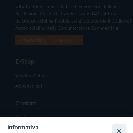
Vita Trentina, tramite la Fisc (Federazione Italiana
Settimanali Cattolici), ha aderito allo IAP (Istituto
dell'Autodisciplina Pubblicitaria) accettando il Codice di
Autodisciplina della Comunicazione Commerciale
Privacy Policy
Cookie Policy
E-Shop
Vendita Online
Abbonamenti
Contatti
Chi Siamo
Informativa
Redazione