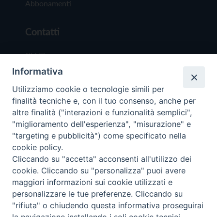
Abbonamenti
Contatti
Chi Siamo
Informativa
Redazione
Scrivici
Utilizziamo cookie o tecnologie simili per
finalità tecniche e, con il tuo consenso, anche per
altre finalità ("interazioni e funzionalità semplici",
"miglioramento dell'esperienza", "misurazione" e
"targeting e pubblicità") come specificato nella
cookie policy.
Copyright © 2019 - Tutti i diritti riservati - Vit
Cliccando su "accetta" acconsenti all'utilizzo dei
Trentina Editrice
cookie. Cliccando su "personalizza" puoi avere
maggiori informazioni sui cookie utilizzati e
Privacy Policy
personalizzare le tue preferenze. Cliccando su
Torna all'inizi
"rifiuta" o chiudendo questa informativa proseguirai