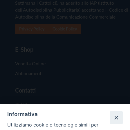
Settimanali Cattolici), ha aderito allo IAP (Istituto
dell'Autodisciplina Pubblicitaria) accettando il Codice di
Autodisciplina della Comunicazione Commerciale
Privacy Policy
Cookie Policy
E-Shop
Vendita Online
Abbonamenti
Contatti
Chi Siamo
Informativa
Redazione
Scrivici
Utilizziamo cookie o tecnologie simili per