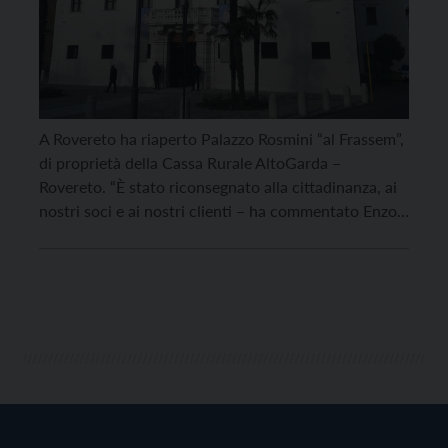
A Rovereto ha riaperto Palazzo Rosmini “al Frassem”,
di proprietà della Cassa Rurale AltoGarda –
Rovereto. “È stato riconsegnato alla cittadinanza, ai
nostri soci e ai nostri clienti – ha commentato Enzo
Zampiccoli nel corso dell’evento inaugurale di lunedì
2 gennaio – un palazzo che rappresenta un vero e
proprio gioiello per la bellezza e […]