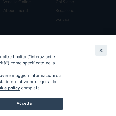
Vendita Online
Chi Siamo
Abbonamenti
Redazione
Scrivici
altre finalità ("interazioni e
cità") come specificato nella
 avere maggiori informazioni sui
sta informativa proseguirai la
kie policy
completa.
Torna all'inizio
Accetta