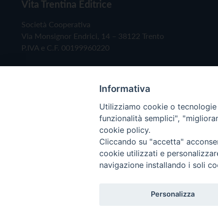
Vita Trentina Editrice
Società Cooperativa
Via Monsignor Endrici, 14 – 38122 Trento
P.IVA e C.F. 00199960220
Informativa
Utilizziamo cookie o tecnologie s
funzionalità semplici", "miglior
cookie policy.
Cliccando su "accetta" acconsent
Copyright © 2019 - Tutti i diritti riservati - Vita
cookie utilizzati e personalizza
navigazione installando i soli co
Privacy Policy
Personalizza