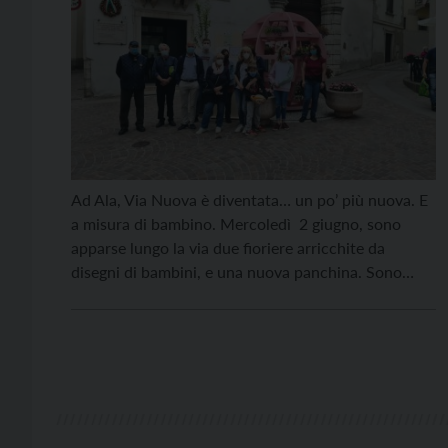
Ad Ala, Via Nuova è diventata… un po’ più nuova. E
a misura di bambino. Mercoledì 2 giugno, sono
apparse lungo la via due fioriere arricchite da
disegni di bambini, e una nuova panchina. Sono
frutto di un progetto per i Beni Comuni attivato
dalla Cooperativa Gruppo 78, assieme ai giovani
delle associazioni Mindshub, Ciao […]