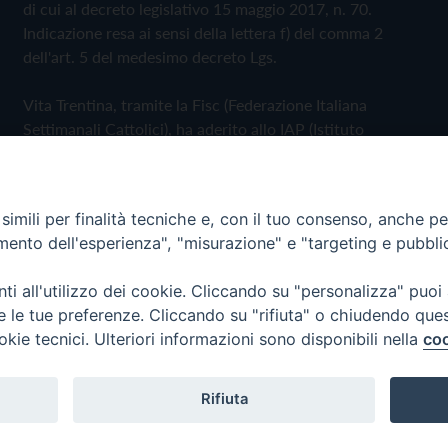
di cui al decreto legislativo 15 maggio 2017, n. 70.
Indicazione resa ai sensi della lettera f) del comma 2
dell'art. 5 del medesimo decreto Lgs.
Vita Trentina, tramite la Fisc (Federazione Italiana
Settimanali Cattolici), ha aderito allo IAP (Istituto
dell'Autodisciplina Pubblicitaria) accettando il Codice di
Autodisciplina della Comunicazione Commerciale
imili per finalità tecniche e, con il tuo consenso, anche per 
Privacy Policy
Cookie Policy
amento dell'esperienza", "misurazione" e "targeting e pubbli
i all'utilizzo dei cookie. Cliccando su "personalizza" puoi
 Trentina Editrice
re le tue preferenze. Cliccando su "rifiuta" o chiudendo que
okie tecnici. Ulteriori informazioni sono disponibili nella
coo
Rifiuta