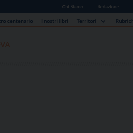
Chi Siamo
Redazione
stro centenario
I nostri libri
Territori
Rubric
OVA