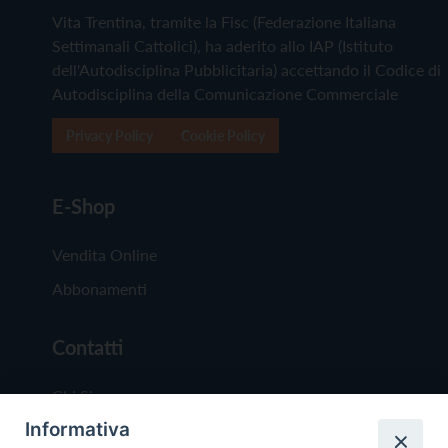
Vita Trentina, tramite la Fisc (Federazione Italiana
Settimanali Cattolici), ha aderito allo IAP (Istituto
dell'Autodisciplina Pubblicitaria) accettando il Codice di
Autodisciplina della Comunicazione Commerciale
Privacy Policy
Cookie Policy
E-Shop
Vendita Online
Abbonamenti
Contatti
Chi Siamo
Informativa
Redazione