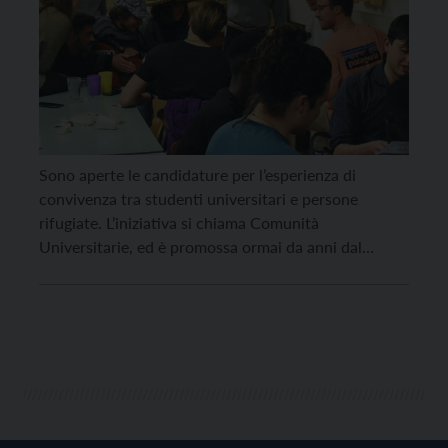
Sono aperte le candidature per l’esperienza di
convivenza tra studenti universitari e persone
rifugiate. L’iniziativa si chiama Comunità
Universitarie, ed è promossa ormai da anni dal
Centro Astalli di Trento dai comboniani
(ComboUniversitaria) e dai cappuccini
(CappUniversitaria). Possono iscriversi gli studenti
che frequentano l’università di Trento. Il progetto
inizierà il primo settembre 2023, ma le […]