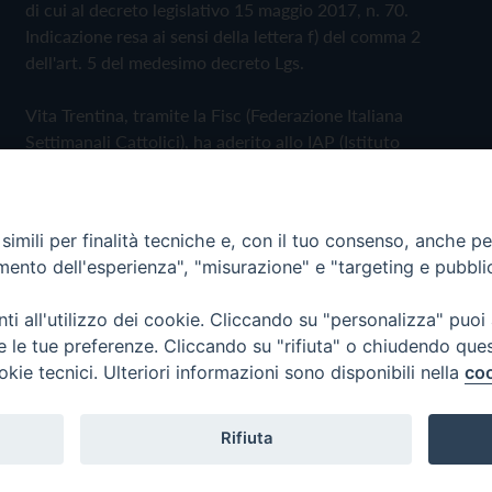
di cui al decreto legislativo 15 maggio 2017, n. 70.
Indicazione resa ai sensi della lettera f) del comma 2
dell'art. 5 del medesimo decreto Lgs.
Vita Trentina, tramite la Fisc (Federazione Italiana
Settimanali Cattolici), ha aderito allo IAP (Istituto
dell'Autodisciplina Pubblicitaria) accettando il Codice di
Autodisciplina della Comunicazione Commerciale
imili per finalità tecniche e, con il tuo consenso, anche per 
Privacy Policy
Cookie Policy
amento dell'esperienza", "misurazione" e "targeting e pubbli
i all'utilizzo dei cookie. Cliccando su "personalizza" puoi
 Trentina Editrice
re le tue preferenze. Cliccando su "rifiuta" o chiudendo que
okie tecnici. Ulteriori informazioni sono disponibili nella
coo
Rifiuta