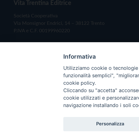
Vita Trentina Editrice
Società Cooperativa
Via Monsignor Endrici, 14 – 38122 Trento
P.IVA e C.F. 00199960220
Informativa
Utilizziamo cookie o tecnologie s
funzionalità semplici", "miglior
cookie policy.
Cliccando su "accetta" acconsent
Copyright © 2019 - Tutti i diritti riservati - Vita
cookie utilizzati e personalizza
navigazione installando i soli co
Privacy Policy
Personalizza