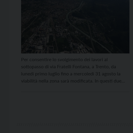
Per consentire lo svolgimento dei lavori al
sottopasso di via Fratelli Fontana, a Trento, da
lunedì primo luglio fino a mercoledì 31 agosto la
viabilità nella zona sarà modificata. In questi due
mesi sarà vietato il transito in via Fratelli Fontana
nella corsia in direzione est ovest in corrispondenza
di piazza di Centa. Di conseguenza, […]