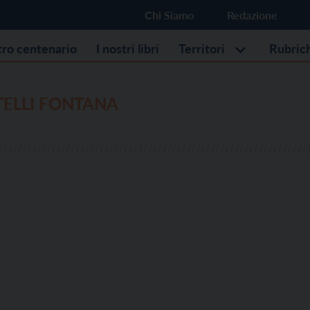
Chi Siamo
Redazione
stro centenario
I nostri libri
Territori
Rubric
TELLI FONTANA