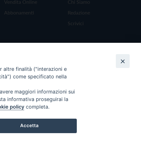
Vendita Online
Chi Siamo
Abbonamenti
Redazione
Scrivici
altre finalità ("interazioni e
cità") come specificato nella
 avere maggiori informazioni sui
sta informativa proseguirai la
kie policy
completa.
Torna all'inizio
Accetta