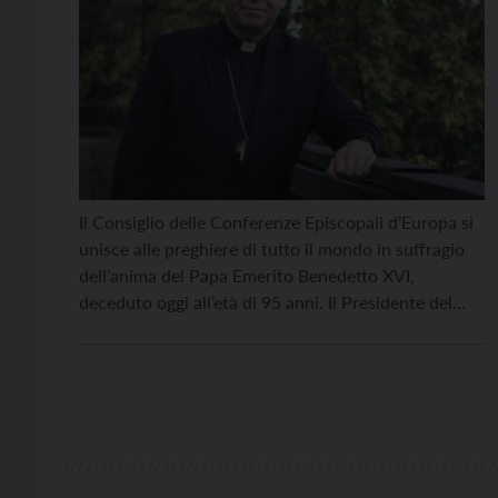
Il Consiglio delle Conferenze Episcopali d’Europa si
unisce alle preghiere di tutto il mondo in suffragio
dell’anima del Papa Emerito Benedetto XVI,
deceduto oggi all’età di 95 anni. Il Presidente del
CCEE, S.E. Mons. Gintaras Grušas, ricorda in
particolare il “magistero europeo che Benedetto XVI
ha sviluppato nel corso del suo pontificato,
sottolineando l’importanza delle […]