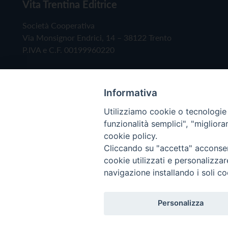
Vita Trentina Editrice
Società Cooperativa
Via Monsignor Endrici, 14 – 38122 Trento
P.IVA e C.F. 00199960220
Informativa
Utilizziamo cookie o tecnologie s
funzionalità semplici", "miglior
cookie policy.
Cliccando su "accetta" acconsent
Copyright © 2019 - Tutti i diritti riservati - Vita
cookie utilizzati e personalizza
navigazione installando i soli co
Privacy Policy
Personalizza