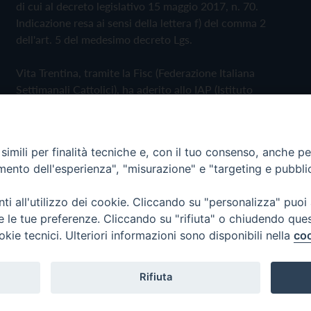
di cui al decreto legislativo 15 maggio 2017, n. 70.
Indicazione resa ai sensi della lettera f) del comma 2
dell'art. 5 del medesimo decreto Lgs.
Vita Trentina, tramite la Fisc (Federazione Italiana
Settimanali Cattolici), ha aderito allo IAP (Istituto
dell'Autodisciplina Pubblicitaria) accettando il Codice di
Autodisciplina della Comunicazione Commerciale
imili per finalità tecniche e, con il tuo consenso, anche per 
Privacy Policy
Cookie Policy
amento dell'esperienza", "misurazione" e "targeting e pubbli
i all'utilizzo dei cookie. Cliccando su "personalizza" puoi
 Trentina Editrice
re le tue preferenze. Cliccando su "rifiuta" o chiudendo que
okie tecnici. Ulteriori informazioni sono disponibili nella
coo
Rifiuta