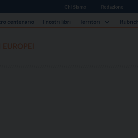
Chi Siamo
Redazione
stro centenario
I nostri libri
Territori
Rubric
 EUROPEI