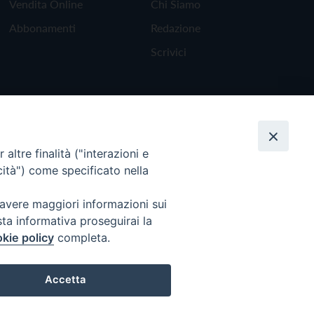
Vendita Online
Chi Siamo
Abbonamenti
Redazione
Scrivici
altre finalità ("interazioni e
cità") come specificato nella
 avere maggiori informazioni sui
sta informativa proseguirai la
kie policy
completa.
Torna all'inizio
Accetta