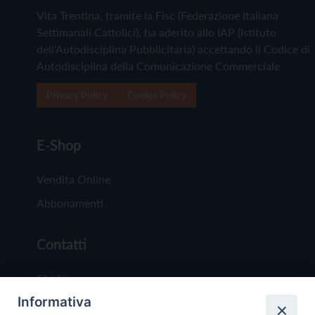
Vita Trentina, tramite la Fisc (Federazione Italiana
Settimanali Cattolici), ha aderito allo IAP (Istituto
dell'Autodisciplina Pubblicitaria) accettando il Codice di
Autodisciplina della Comunicazione Commerciale
Privacy Policy
Cookie Policy
E-Shop
Vendita Online
Abbonamenti
Contatti
Chi Siamo
Informativa
Redazione