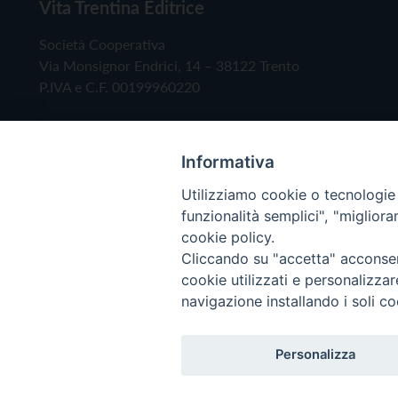
Vita Trentina Editrice
Società Cooperativa
Via Monsignor Endrici, 14 – 38122 Trento
P.IVA e C.F. 00199960220
Informativa
Utilizziamo cookie o tecnologie s
funzionalità semplici", "miglior
cookie policy.
Cliccando su "accetta" acconsent
Copyright © 2019 - Tutti i diritti riservati - Vita
cookie utilizzati e personalizza
navigazione installando i soli co
Privacy Policy
Personalizza