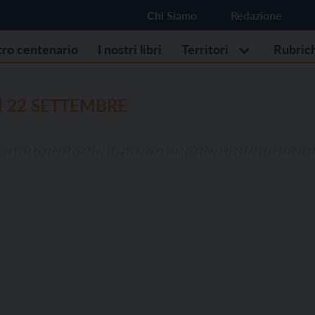
Chi Siamo
Redazione
stro centenario
I nostri libri
Territori
Rubric
 22 SETTEMBRE