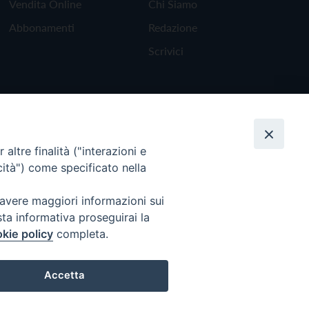
Vendita Online
Chi Siamo
Abbonamenti
Redazione
Scrivici
altre finalità ("interazioni e
cità") come specificato nella
 avere maggiori informazioni sui
sta informativa proseguirai la
kie policy
completa.
Torna all'inizio
Accetta