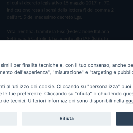
di cui al decreto legislativo 15 maggio 2017, n. 70.
Indicazione resa ai sensi della lettera f) del comma 2
dell'art. 5 del medesimo decreto Lgs.
Vita Trentina, tramite la Fisc (Federazione Italiana
Settimanali Cattolici), ha aderito allo IAP (Istituto
dell'Autodisciplina Pubblicitaria) accettando il Codice di
Autodisciplina della Comunicazione Commerciale
imili per finalità tecniche e, con il tuo consenso, anche per 
Privacy Policy
Cookie Policy
amento dell'esperienza", "misurazione" e "targeting e pubbli
i all'utilizzo dei cookie. Cliccando su "personalizza" puoi
 Trentina Editrice
re le tue preferenze. Cliccando su "rifiuta" o chiudendo que
okie tecnici. Ulteriori informazioni sono disponibili nella
coo
Rifiuta