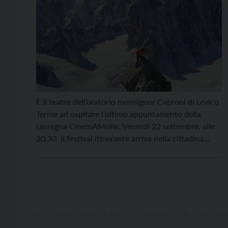
È il teatro dell’oratorio monsignor Caproni di Levico
Terme ad ospitare l’ultimo appuntamento della
rassegna CinemAMoRe. Venerdì 22 settembre, alle
20.30, il festival itinerante arriva nella cittadina
termale, in collaborazione con il Comune, e offrirà
delle pellicole che affrontano il tema dei sogni.
Prima delle proiezioni Sara Zanatta dialogherà con
gli ospiti, i registi del […]