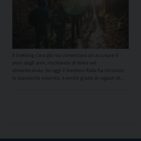
Il trekking c’era già ma cominciava ad accusare il
peso degli anni, rischiando di finire nel
dimenticatoio. Se oggi il Sentiero Italia ha ritrovato
la popolarità smarrita, è anche grazie ai ragazzi di
Va’Sentiero che l’hanno percorso in lungo e in largo,
creando reti e relazioni, e poi lo hanno raccontato
con parole e immagini. […]