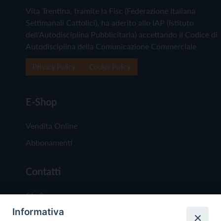
Vita Trentina, tramite la Fisc (Federazione Italiana
Settimanali Cattolici), ha aderito allo IAP (Istituto
dell'Autodisciplina Pubblicitaria) accettando il Codice di
Autodisciplina della Comunicazione Commerciale
Privacy Policy
Cookie Policy
E-Shop
Vendita Online
Abbonamenti
Contatti
Chi Siamo
Informativa
Redazione