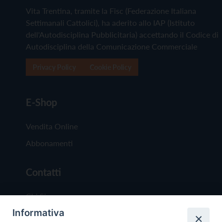
Vita Trentina, tramite la Fisc (Federazione Italiana
Settimanali Cattolici), ha aderito allo IAP (Istituto
dell'Autodisciplina Pubblicitaria) accettando il Codice di
Autodisciplina della Comunicazione Commerciale
Privacy Policy
Cookie Policy
E-Shop
Vendita Online
Abbonamenti
Contatti
Chi Siamo
Informativa
Redazione