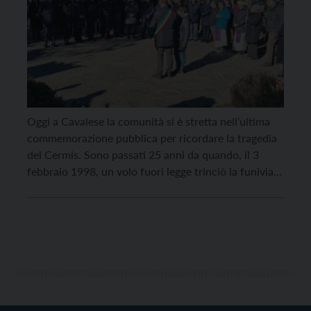
Oggi a Cavalese la comunità si è stretta nell’ultima
commemorazione pubblica per ricordare la tragedia
del Cermis. Sono passati 25 anni da quando, il 3
febbraio 1998, un volo fuori legge trinciò la funivia
del Cermis, come ha ricordato anche don Renzo
Caserotti, allora parroco di Cavalese, a Vita Trentina
(qui l’articolo). Hanno partecipato alla cerimonia […]