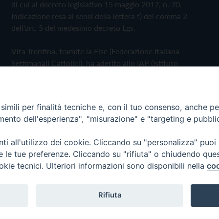
di cui al decreto legislativo 15 maggio 2017, n. 70.
Indicazione resa ai sensi della lettera f) del comma 2
dell'art. 5 del medesimo decreto Lgs.
Vita Trentina, tramite la Fisc (Federazione Italiana
Settimanali Cattolici), ha aderito allo IAP (Istituto
dell'Autodisciplina Pubblicitaria) accettando il Codice di
Autodisciplina della Comunicazione Commerciale
imili per finalità tecniche e, con il tuo consenso, anche per 
Privacy Policy
Cookie Policy
amento dell'esperienza", "misurazione" e "targeting e pubbli
i all'utilizzo dei cookie. Cliccando su "personalizza" puoi
 Trentina Editrice
re le tue preferenze. Cliccando su "rifiuta" o chiudendo que
okie tecnici. Ulteriori informazioni sono disponibili nella
coo
Rifiuta