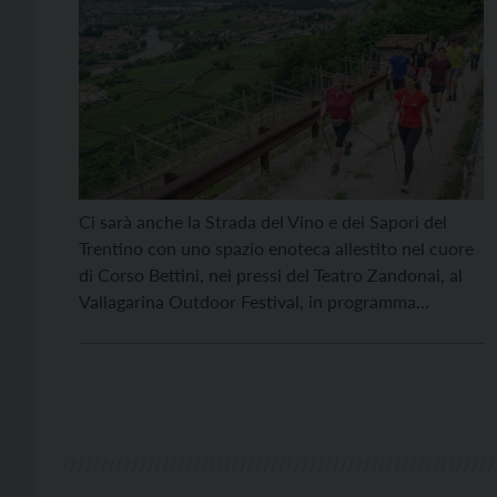
Ci sarà anche la Strada del Vino e dei Sapori del
Trentino con uno spazio enoteca allestito nel cuore
di Corso Bettini, nei pressi del Teatro Zandonai, al
Vallagarina Outdoor Festival, in programma
a Rovereto dal 26 al 28 maggio. Nelle due casette in
legno a disposizione dell’Associazione, nelle
giornate di sabato e domenica, dalle 9.00 alle 20.00,
verranno proposti una selezione […]