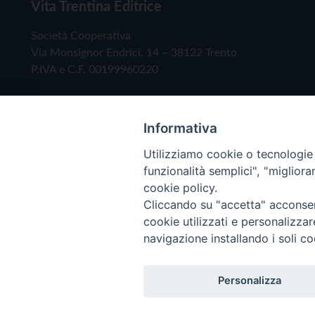
Vita Trentina Editrice
Società Cooperativa
Via Monsignor Endrici, 14 – 38122 Trento
P.IVA e C.F. 00199960220
Informativa
Utilizziamo cookie o tecnologie s
funzionalità semplici", "miglior
cookie policy.
Cliccando su "accetta" acconsent
Copyright © 2019 - Tutti i diritti riservati - Vita
cookie utilizzati e personalizza
navigazione installando i soli co
Privacy Policy
Personalizza