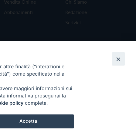
Vendita Online
Chi Siamo
Abbonamenti
Redazione
Scrivici
altre finalità ("interazioni e
cità") come specificato nella
 avere maggiori informazioni sui
sta informativa proseguirai la
kie policy
completa.
Torna all'inizio
Accetta