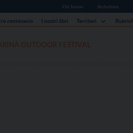
Chi Siamo
Redazione
stro centenario
I nostri libri
Territori
Rubric
ARINA OUTDOOR FESTIVAL