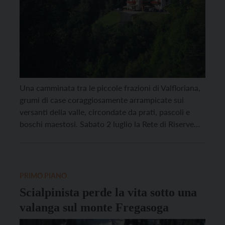
Una camminata tra le piccole frazioni di Valfloriana,
grumi di case coraggiosamente arrampicate sui
versanti della valle, circondate da prati, pascoli e
boschi maestosi. Sabato 2 luglio la Rete di Riserve
Val di Cembra Avisio propone un’iniziativa, “Quel del
formai”, aperta a tutti e accompagnata dal maestro
assaggiatore di formaggi e agronomo Francesco
Gubert e […]
PRIMO PIANO
Scialpinista perde la vita sotto una
valanga sul monte Fregasoga