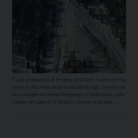
È uno scialpinista di Pergine di 63 anni l’uomo che ha
perso la vita nella tarda mattinata di oggi, travolto da
una valanga sul monte Fregasoga in Valfloriana, sulla
catena del Lagorai. Il distacco nevoso di grandi
dimensioni si è staccato a una quota di circa 2.200
m.s.l.m. lungo il versante est verso la Val […]