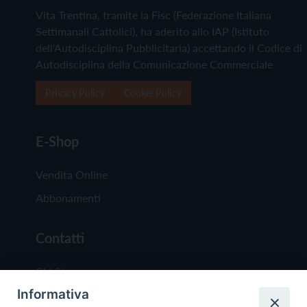
Vita Trentina, tramite la Fisc (Federazione Italiana
Settimanali Cattolici), ha aderito allo IAP (Istituto
dell'Autodisciplina Pubblicitaria) accettando il Codice di
Autodisciplina della Comunicazione Commerciale
Privacy Policy
Cookie Policy
E-Shop
Vendita Online
Abbonamenti
Contatti
Chi Siamo
Informativa
Redazione