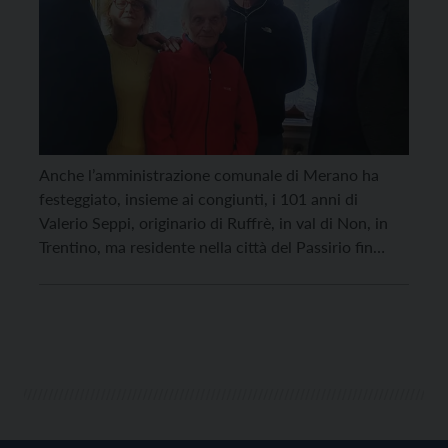
Anche l’amministrazione comunale di Merano ha
festeggiato, insieme ai congiunti, i 101 anni di
Valerio Seppi, originario di Ruffrè, in val di Non, in
Trentino, ma residente nella città del Passirio fin
dagli anni Sessanta. Seppi ha lavorato come
capocantiere ma ha anche gestito un officina in
qualità di fabbro e falegname insieme ai suoi […]