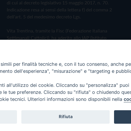
di cui al decreto legislativo 15 maggio 2017, n. 70.
Indicazione resa ai sensi della lettera f) del comma 2
dell'art. 5 del medesimo decreto Lgs.
Vita Trentina, tramite la Fisc (Federazione Italiana
Settimanali Cattolici), ha aderito allo IAP (Istituto
dell'Autodisciplina Pubblicitaria) accettando il Codice di
Autodisciplina della Comunicazione Commerciale
imili per finalità tecniche e, con il tuo consenso, anche per 
Privacy Policy
Cookie Policy
amento dell'esperienza", "misurazione" e "targeting e pubbli
i all'utilizzo dei cookie. Cliccando su "personalizza" puoi
 Trentina Editrice
re le tue preferenze. Cliccando su "rifiuta" o chiudendo que
okie tecnici. Ulteriori informazioni sono disponibili nella
coo
Rifiuta