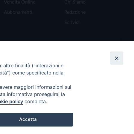
Vendita Online
Chi Siamo
Abbonamenti
Redazione
Scrivici
altre finalità ("interazioni e
cità") come specificato nella
 avere maggiori informazioni sui
sta informativa proseguirai la
kie policy
completa.
Torna all'inizio
Accetta