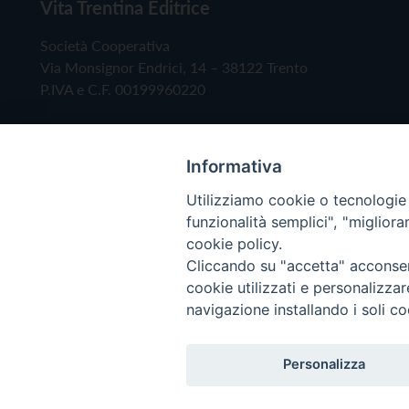
Vita Trentina Editrice
Società Cooperativa
Via Monsignor Endrici, 14 – 38122 Trento
P.IVA e C.F. 00199960220
Informativa
Utilizziamo cookie o tecnologie s
funzionalità semplici", "miglior
cookie policy.
Cliccando su "accetta" acconsent
Copyright © 2019 - Tutti i diritti riservati - Vita
cookie utilizzati e personalizza
navigazione installando i soli co
Privacy Policy
Personalizza