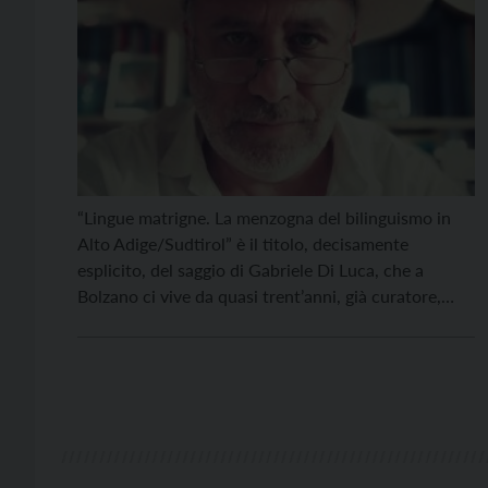
“Lingue matrigne. La menzogna del bilinguismo in
Alto Adige/Sudtirol” è il titolo, decisamente
esplicito, del saggio di Gabriele Di Luca, che a
Bolzano ci vive da quasi trent’anni, già curatore,
insieme a Maurizio Ferrandi, dei due volumi
antologici “Pensare l’Alto Adige”. In sintesi, un
pensiero critico su una terra plurilingue e
multietnica spesso presa a […]