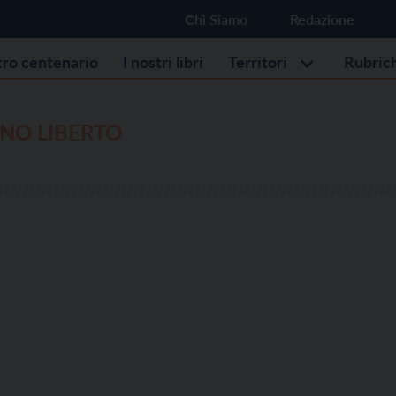
Chi Siamo
Redazione
stro centenario
I nostri libri
Territori
Rubric
NO LIBERTO