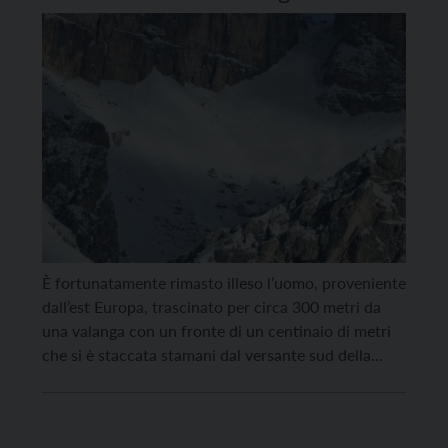
Forcella Pordoi
È fortunatamente rimasto illeso l’uomo, proveniente
dall’est Europa, trascinato per circa 300 metri da
una valanga con un fronte di un centinaio di metri
che si è staccata stamani dal versante sud della
forcella Pordoi. L’escursionista è riuscito ad uscire
dall’accumulo che lo aveva semisepolto con l’aiuto
dell’amico che lo accompagnava. L’evento è stato