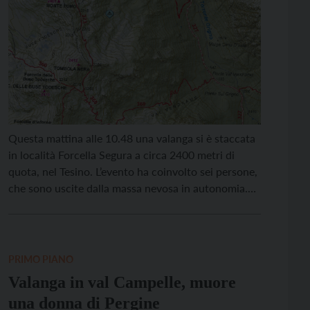
Questa mattina alle 10.48 una valanga si è staccata
in località Forcella Segura a circa 2400 metri di
quota, nel Tesino. L’evento ha coinvolto sei persone,
che sono uscite dalla massa nevosa in autonomia.
Sul posto è intervenuto l’elicottero, allertato da
Trentino Emergenza, il quale ha effettuato le
operazioni di ricerca. Il bollettino valanghe Euregio
[…]
PRIMO PIANO
Valanga in val Campelle, muore
una donna di Pergine