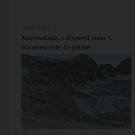
nella zona del rifugio passo San Nicolò, in cima alla
val San Nicolò, a valle del rifugio lungo il versante
verso […]
PRIMO PIANO
Marmolada, i dispersi sono 5.
Riconosciute 4 vittime