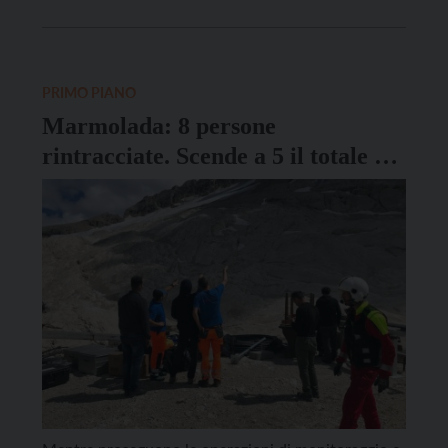
coinvolta è il Pian dei Fiacconi, sotto il Sass
Bianchet. L’area si trova a 800 metri dal […]
PRIMO PIANO
Marmolada: 8 persone
rintracciate. Scende a 5 il totale dei
dispersi