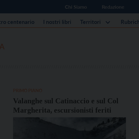
Chi Siamo
Redazione
stro centenario
I nostri libri
Territori
Rubric
A
PRIMO PIANO
Valanghe sul Catinaccio e sul Col
Margherita, escursionisti feriti