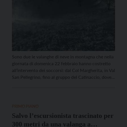
Sono due le valanghe di neve in montagna che nella
giornata di domenica 22 febbraio hanno costretto
all’intervento dei soccorsi: dal Col Margherita, in Val
San Pellegrino, fino al gruppo del Catinaccio, dove
un’escursionista, travolto dalla massa nevosa, è
stato trasportato in ipotermia all’ospedale di Trento.
Il primo intervento si è svolto attorno alle 10 […]
PRIMO PIANO
Salvo l’escursionista trascinato per
300 metri da una valanga a