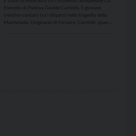
È stato riconosciuto tra i ricoverati all’ospedale Ca’
Foncello di Padova Davide Carnielli, il giovane
trentino contato tra i dispersi nella tragedia della
Marmolada. Originario di Fornace, Carnielli, quando
era stato ricoverato riportava un importante edema
cerebrale e lesioni agli organi interni, e si trova
tuttora in prognosi riservata. Sportivo con la
passione della montagna, […]