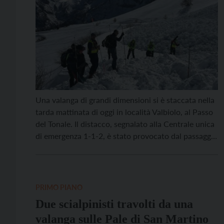
Una valanga di grandi dimensioni si è staccata nella
tarda mattinata di oggi in località Valbiolo, al Passo
del Tonale. Il distacco, segnalato alla Centrale unica
di emergenza 1-1-2, è stato provocato dal passaggio
di uno sciatore fuoripista. Sul posto sono
intervenuti il Nucleo elicotteri del Corpo
permanente dei Vigili del fuoco con Trentino
emergenza, […]
PRIMO PIANO
Due scialpinisti travolti da una
valanga sulle Pale di San Martino