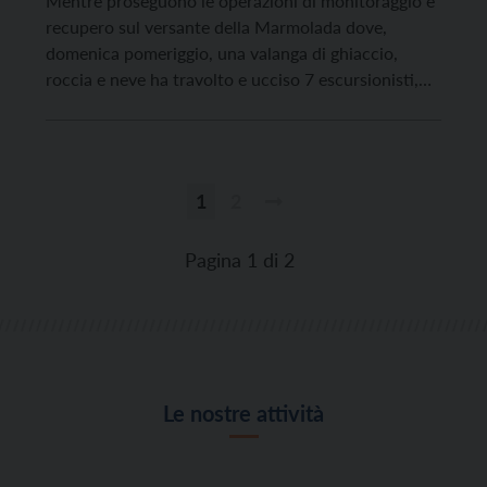
Mentre proseguono le operazioni di monitoraggio e
recupero sul versante della Marmolada dove,
domenica pomeriggio, una valanga di ghiaccio,
roccia e neve ha travolto e ucciso 7 escursionisti,
continua anche l’azione di riconoscimento delle
vittime e dei feriti. La buona notizia di questo
pomeriggio è che altre 8 persone che si temevano
disperse sono state […]
1
2
Paginazione
degli
Pagina 1 di 2
articoli
Le nostre attività