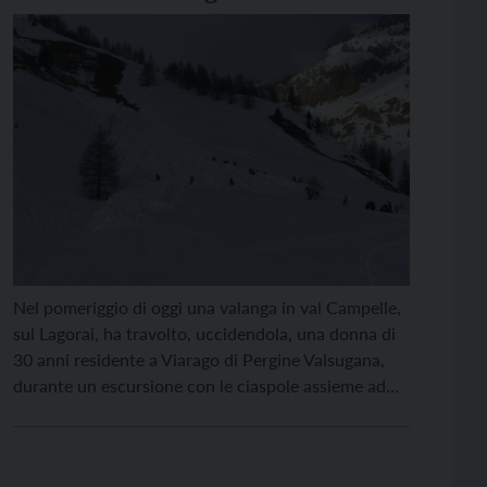
Nel pomeriggio di oggi una valanga in val Campelle,
sul Lagorai, ha travolto, uccidendola, una donna di
30 anni residente a Viarago di Pergine Valsugana,
durante un escursione con le ciaspole assieme ad
un altro uomo di 46 anni, di Pergine Valsugana, ora
ricoverato in ospedale. L’allarme è scattato verso
alle 16, dopo che i […]