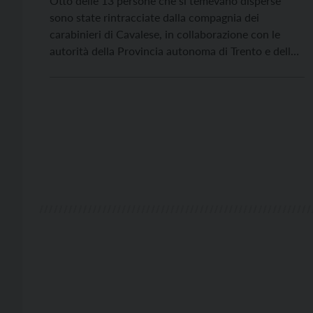
Otto delle 13 persone che si temevano disperse
sono state rintracciate dalla compagnia dei
carabinieri di Cavalese, in collaborazione con le
autorità della Provincia autonoma di Trento e della
Regione Veneto. Scende dunque a 5 il numero delle
persone – tutti di nazionalità italiana – di cui non si
hanno notizie dal pomeriggio del 3 […]