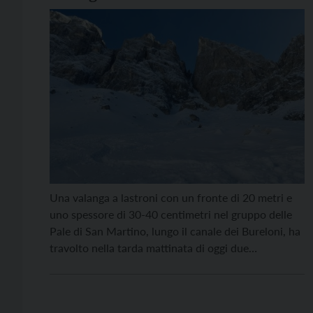
Una valanga a lastroni con un fronte di 20 metri e
uno spessore di 30-40 centimetri nel gruppo delle
Pale di San Martino, lungo il canale dei Bureloni, ha
travolto nella tarda mattinata di oggi due
scialpinisti. L’allarme è arrivato alla Centrale unica di
emergenza 112 poco dopo mezzogiorno grazie a un
gruppo di tre […]