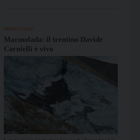
dalla Procura di Trento al Ris di Parma, sembrano
esserci pochi dubbi ormai sull’identità della donna,
che lascia tre figlie, Francesca, […]
PRIMO PIANO
Marmolada: il trentino Davide
Carnielli è vivo