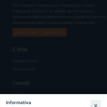
Vita Trentina, tramite la Fisc (Federazione Italiana
Settimanali Cattolici), ha aderito allo IAP (Istituto
dell'Autodisciplina Pubblicitaria) accettando il Codice di
Autodisciplina della Comunicazione Commerciale
Privacy Policy
Cookie Policy
E-Shop
Vendita Online
Abbonamenti
Contatti
Chi Siamo
Informativa
Redazione