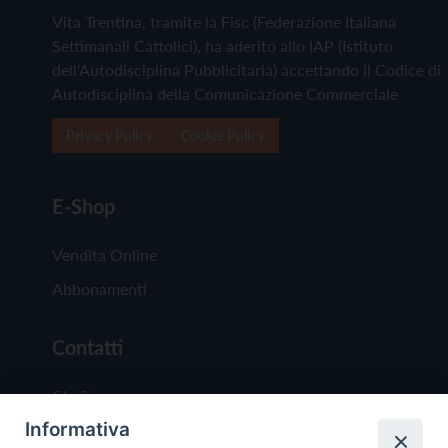
Vita Trentina, tramite la Fisc (Federazione Italiana
Settimanali Cattolici), ha aderito allo IAP (Istituto
dell'Autodisciplina Pubblicitaria) accettando il Codice di
Autodisciplina della Comunicazione Commerciale
Privacy Policy
Cookie Policy
E-Shop
Vendita Online
Abbonamenti
Contatti
Chi Siamo
Informativa
Redazione