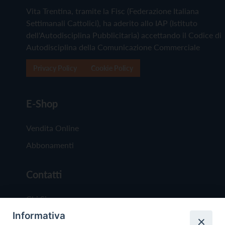
Vita Trentina, tramite la Fisc (Federazione Italiana
Settimanali Cattolici), ha aderito allo IAP (Istituto
dell'Autodisciplina Pubblicitaria) accettando il Codice di
Autodisciplina della Comunicazione Commerciale
Privacy Policy
Cookie Policy
E-Shop
Vendita Online
Abbonamenti
Contatti
Chi Siamo
Informativa
Redazione