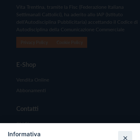
Vita Trentina, tramite la Fisc (Federazione Italiana
Settimanali Cattolici), ha aderito allo IAP (Istituto
dell'Autodisciplina Pubblicitaria) accettando il Codice di
Autodisciplina della Comunicazione Commerciale
Privacy Policy
Cookie Policy
E-Shop
Vendita Online
Abbonamenti
Contatti
Chi Siamo
Informativa
Redazione