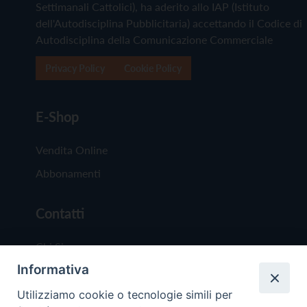
Settimanali Cattolici), ha aderito allo IAP (Istituto
dell'Autodisciplina Pubblicitaria) accettando il Codice di
Autodisciplina della Comunicazione Commerciale
Privacy Policy
Cookie Policy
E-Shop
Vendita Online
Abbonamenti
Contatti
Chi Siamo
Informativa
Redazione
Scrivici
Utilizziamo cookie o tecnologie simili per