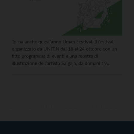
Torna anche quest’anno Uman Festival. Il festival
organizzato da UNITiN dal 18 al 24 ottobre con un
fitto programma di eventi e una mostra di
illustrazione dell’artista Salgaja, da domani 19
ottobre a “Virgolette“. “In mezzo al caos abbiamo
trovato dei barlumi di senso li abbiamo piantati ce ne
siamo presi cura adesso illuminano la […]