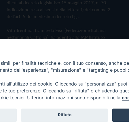
di cui al decreto legislativo 15 maggio 2017, n. 70.
Indicazione resa ai sensi della lettera f) del comma 2
dell'art. 5 del medesimo decreto Lgs.
Vita Trentina, tramite la Fisc (Federazione Italiana
Settimanali Cattolici), ha aderito allo IAP (Istituto
dell'Autodisciplina Pubblicitaria) accettando il Codice di
Autodisciplina della Comunicazione Commerciale
imili per finalità tecniche e, con il tuo consenso, anche per 
Privacy Policy
Cookie Policy
amento dell'esperienza", "misurazione" e "targeting e pubbli
i all'utilizzo dei cookie. Cliccando su "personalizza" puoi
 Trentina Editrice
re le tue preferenze. Cliccando su "rifiuta" o chiudendo que
okie tecnici. Ulteriori informazioni sono disponibili nella
coo
Rifiuta