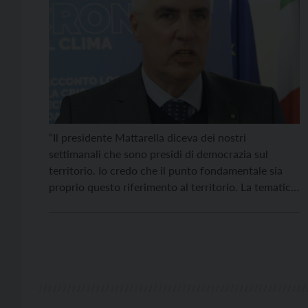
“Il presidente Mattarella diceva dei nostri
settimanali che sono presidi di democrazia sul
territorio. Io credo che il punto fondamentale sia
proprio questo riferimento al territorio. La tematica
che viene affrontata in questo convegno dice di
come le testate diocesane raccontano il territorio.
Ma, nel caso dell’ambiente, non si limitano a
raccontare quello che succede […]