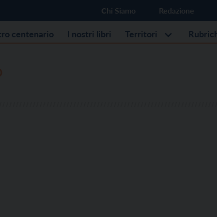
Chi Siamo
Redazione
stro centenario
I nostri libri
Territori
Rubric
O