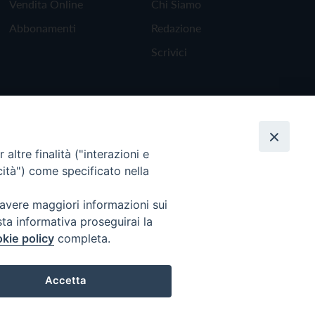
Vendita Online
Chi Siamo
Abbonamenti
Redazione
Scrivici
altre finalità ("interazioni e
cità") come specificato nella
 avere maggiori informazioni sui
sta informativa proseguirai la
kie policy
completa.
Torna all'inizio
Accetta