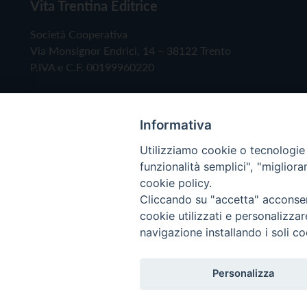
Vita Trentina Editrice
Società Cooperativa
Via Monsignor Endrici, 14 – 38122 Trento
P.IVA e C.F. 00199960220
Informativa
Utilizziamo cookie o tecnologie s
funzionalità semplici", "miglior
cookie policy.
Cliccando su "accetta" acconsent
Copyright © 2019 - Tutti i diritti riservati - Vita
cookie utilizzati e personalizza
navigazione installando i soli co
Privacy Policy
Personalizza