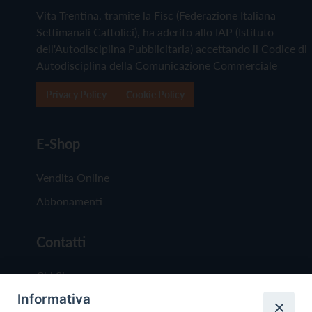
Vita Trentina, tramite la Fisc (Federazione Italiana
Settimanali Cattolici), ha aderito allo IAP (Istituto
dell'Autodisciplina Pubblicitaria) accettando il Codice di
Autodisciplina della Comunicazione Commerciale
Privacy Policy
Cookie Policy
E-Shop
Vendita Online
Abbonamenti
Contatti
Chi Siamo
Informativa
Redazione