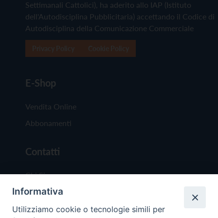
Settimanali Cattolici), ha aderito allo IAP (Istituto
dell'Autodisciplina Pubblicitaria) accettando il Codice di
Autodisciplina della Comunicazione Commerciale
Privacy Policy
Cookie Policy
E-Shop
Vendita Online
Abbonamenti
Contatti
Chi Siamo
Informativa
Redazione
Scrivici
Utilizziamo cookie o tecnologie simili per