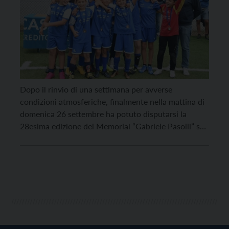
Dopo il rinvio di una settimana per avverse
condizioni atmosferiche, finalmente nella mattina di
domenica 26 settembre ha potuto disputarsi la
28esima edizione del Memorial “Gabriele Pasolli” sul
terreno di casa del campo sportivo di Meano. La
manifestazione calcistica, organizzata come sempre
dall’affiatata compagine dell’U.S. Dolasiana con il
fattivo sostegno della Circoscrizione di Meano e […]