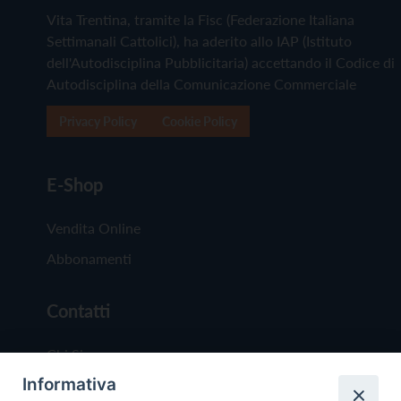
Vita Trentina, tramite la Fisc (Federazione Italiana
Settimanali Cattolici), ha aderito allo IAP (Istituto
dell'Autodisciplina Pubblicitaria) accettando il Codice di
Autodisciplina della Comunicazione Commerciale
Privacy Policy
Cookie Policy
E-Shop
Vendita Online
Abbonamenti
Contatti
Chi Siamo
Informativa
Redazione