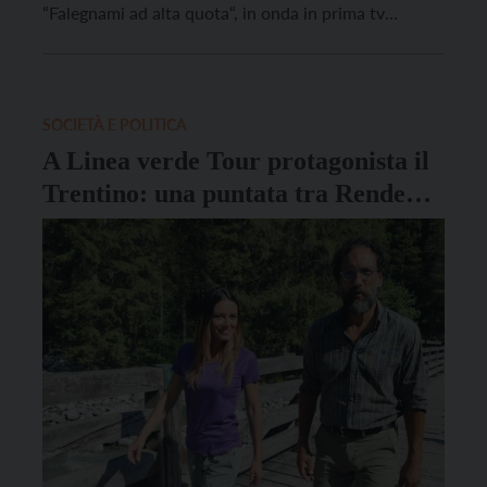
“Falegnami ad alta quota“, in onda in prima tv
assoluta da domani, 15 marzo, alle 21:25, con le loro
ristrutturazioni di rifugi ed edifici costruiti sempre
più in alto. Anche questa seconda […]
SOCIETÀ E POLITICA
A Linea verde Tour protagonista il
Trentino: una puntata tra Rendena
e Val di Sole