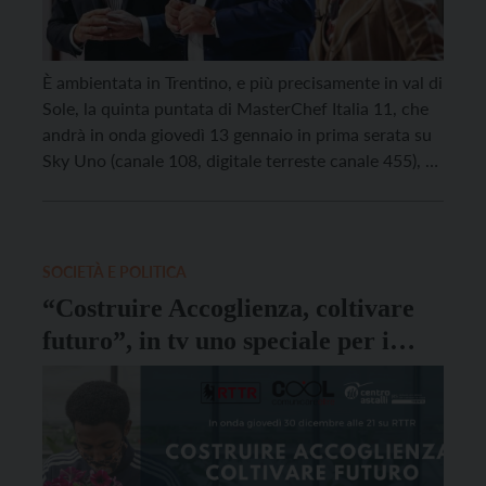
È ambientata in Trentino, e più precisamente in val di
Sole, la quinta puntata di MasterChef Italia 11, che
andrà in onda giovedì 13 gennaio in prima serata su
Sky Uno (canale 108, digitale terreste canale 455), a
partire dalle 21.15. In questa puntata, registrata in
“esterna”, i concorrenti hanno dovuto cucinare per
un gruppo […]
SOCIETÀ E POLITICA
“Costruire Accoglienza, coltivare
futuro”, in tv uno speciale per i
quarant’anni del Centro Astalli