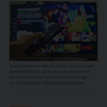
Vermiglio e in alta val di Sole
Dopo Bondone, in valle del Chiese, sono il Comune
di Vermiglio e l’alta val di Sole, in particolare nella
zona di passo Tonale, ad essere interessati oggi,
martedì 8 febbraio, dalla ridistribuzione delle
frequenze della nuova TV digitale. Gli interventi di
refarming delle emittenti locali e nazionali
consentiranno l’allineamento con gli impianti della
Lombardia. La […]