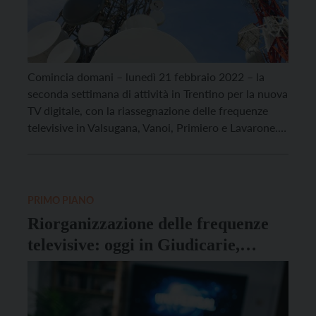
Comincia domani – lunedì 21 febbraio 2022 – la
seconda settimana di attività in Trentino per la nuova
TV digitale, con la riassegnazione delle frequenze
televisive in Valsugana, Vanoi, Primiero e Lavarone.
Complessivamente sono 24 i Comuni interessati,
alcuni dei quali sono: Borgo, Caldonazzo, Castello
Tesino, Lavarone, Levico, Pergine, Scurelle e Telve.
Durante la scorsa […]
PRIMO PIANO
Riorganizzazione delle frequenze
televisive: oggi in Giudicarie,
Rendena e Valle dei Laghi, domani
in Alto Garda