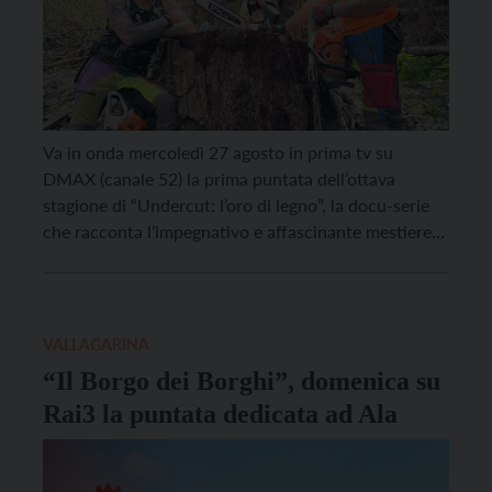
Va in onda mercoledì 27 agosto in prima tv su
DMAX (canale 52) la prima puntata dell’ottava
stagione di “Undercut: l’oro di legno”, la docu-serie
che racconta l’impegnativo e affascinante mestiere
dei moderni boscaioli. Protagoniste, come al solito,
le imprese dei boscaioli tra le foreste del Trentino, i
torrenti degli Appennini romagnoli e i boschi […]
VALLAGARINA
“Il Borgo dei Borghi”, domenica su
Rai3 la puntata dedicata ad Ala