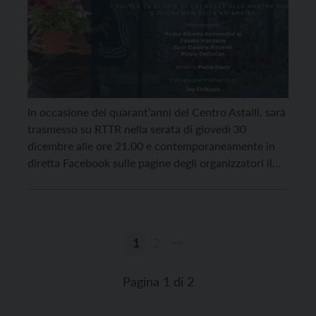
In occasione dei quarant’anni del Centro Astalli, sarà
trasmesso su RTTR nella serata di giovedì 30
dicembre alle ore 21.00 e contemporaneamente in
diretta Facebook sulle pagine degli organizzatori il
programma speciale dal titolo “Costruire
Accoglienza, coltivare futuro. I volti e le storie di chi
bussa alle nostre porte e di chi non esita ad
aprire“, un dialogo […]
1
2
Paginazione
degli
Pagina 1 di 2
articoli