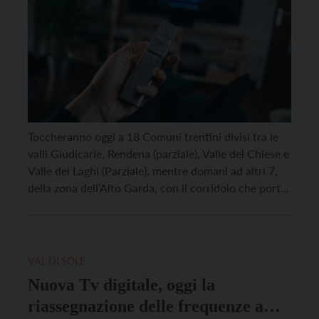
Toccheranno oggi a 18 Comuni trentini divisi tra le
valli Giudicarie, Rendena (parziale), Valle del Chiese e
Valle dei Laghi (Parziale), mentre domani ad altri 7,
della zona dell’Alto Garda, con il corridoio che porta
a Mori e alla valle di Ledro, i lavori di
riorganizzazione delle frequenze televisive, verso il
nuovo Digitale Terrestre. La lista […]
VAL DI SOLE
Nuova Tv digitale, oggi la
riassegnazione delle frequenze a