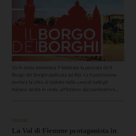
Va in onda domenica 9 febbraio la puntata de Il
Borgo dei Borghi dedicata ad Ala. La trasmissione
porterà la città di Velluto nelle case di tutti gli
italiani; andrà in onda, all’interno del contenitore
Kilimangiaro, domenica pomeriggio su Rai 3. Ala è
stata scelta quest’anno per rappresentare il Trentino
Alto Adige nella trasmissione che […]
FIEMME
La Val di Fiemme protagonista in