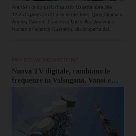
Andrà in onda su Rai1 sabato 10 settembre alle
12.25 la puntata di Linea Verde Tour, il programma di
Andrea Caterini, Francesco Lucibello, Domenico
Nucera e Federico Quaranta, alla scoperta del
territorio trentino, in viaggio tra la Val Rendena e la
Val di Sole. Quello dei conduttori sarà un cammino
scandito dal silenzio e dai […]
PRIMIERO
,
VALSUGANA E TESINO
Nuova TV digitale, cambiano le
frequenze in Valsugana, Vanoi e
Primiero