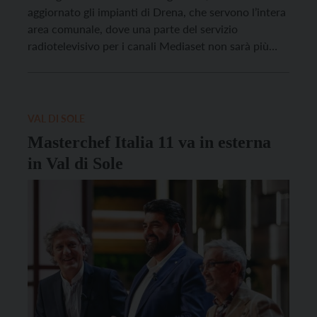
aggiornato gli impianti di Drena, che servono l’intera
area comunale, dove una parte del servizio
radiotelevisivo per i canali Mediaset non sarà più
fruibile sugli apparati televisivi meno recenti, ed
anche sugli apparati televisivi più recenti sarà
comunque necessario effettuare una sintonizzazione
dei canali. Gli abitanti interessati dallo […]
VAL DI SOLE
Masterchef Italia 11 va in esterna
in Val di Sole