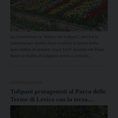
La chiamarono la “febbre dei tulipani”, perché la
passione per questo fiore scatenò la prima bolla
speculativa di sempre. Era il 1637 quando nei Paesi
Bassi un bulbo di tulipano arrivò a costare
l’equivalente di sei mesi di paga di un lavoratore e
quelli che venivano venduti non erano più i fiori, ma i
titoli […]
ALTA VALSUGANA
Tulipani protagonisti al Parco delle
Terme di Levico con la terza
edizione di Tulipomania