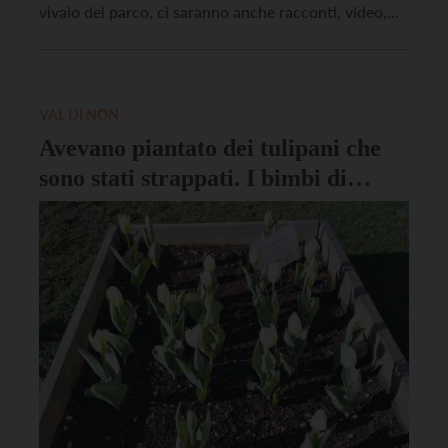
vivaio del parco, ci saranno anche racconti, video,
informazioni storiche e botaniche sul genere “Tulipa”,
della famiglia delle Liliaceae. Il tulipano è originario
della Turchia. Il […]
VAL DI NON
Avevano piantato dei tulipani che
sono stati strappati. I bimbi di
Smarano e Sfruz non ci stanno:
“Erano di tutti!”