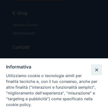
E-Shop
Vendita Online
Abbonamenti
Contatti
Chi Siamo
Informativa
Redazione
Scrivici
Utilizziamo cookie o tecnologie simili per
finalità tecniche e, con il tuo consenso, anche per
altre finalità ("interazioni e funzionalità semplici",
"miglioramento dell'esperienza", "misurazione" e
"targeting e pubblicità") come specificato nella
cookie policy.
Copyright © 2019 - Tutti i diritti riservati - Vit