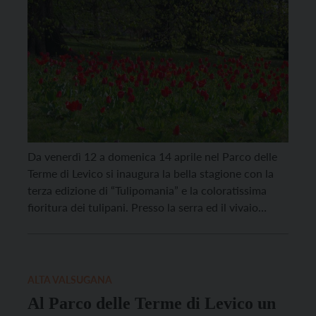
Da venerdì 12 a domenica 14 aprile nel Parco delle
Terme di Levico si inaugura la bella stagione con la
terza edizione di “Tulipomania” e la coloratissima
fioritura dei tulipani. Presso la serra ed il vivaio
saranno in mostra oltre 100 varietà di tulipani dalle
forme diverse e dalle infinite sfumature. Nei prati del
parco sbocceranno […]
ALTA VALSUGANA
Al Parco delle Terme di Levico un