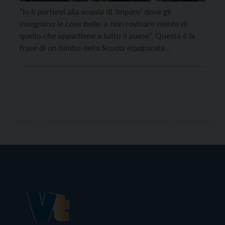
“Io li porterei alla scuola di ‘Imparo’ dove gli
insegnano le cose belle, a non rovinare niente di
quello che appartiene a tutto il paese”. Questa è la
frase di un bimbo della Scuola equiparata
dell’infanzia di Smarano e Sfruz espressa durante
una discussione condotta a scuola in merito al
recente atto vandalico andato purtroppo […]