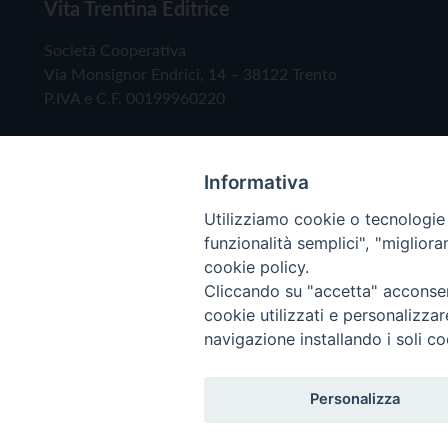
Vita Trentina Editrice
Società Cooperativa
Via Monsignor Endrici, 14 – 38122 Trento
P.IVA e C.F. 00199960220
Informativa
Utilizziamo cookie o tecnologie s
funzionalità semplici", "miglior
cookie policy.
Cliccando su "accetta" acconsent
Copyright © 2019 - Tutti i diritti riservati - Vita
cookie utilizzati e personalizza
navigazione installando i soli co
Privacy Policy
Personalizza