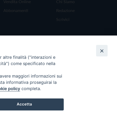
Vendita Online
Chi Siamo
Abbonamenti
Redazione
Scrivici
altre finalità ("interazioni e
cità") come specificato nella
 avere maggiori informazioni sui
sta informativa proseguirai la
kie policy
completa.
Torna all'inizio
Accetta