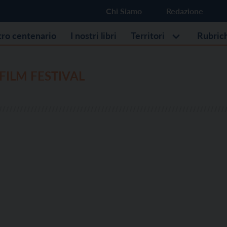
Chi Siamo
Redazione
stro centenario
I nostri libri
Territori
Rubric
 FILM FESTIVAL