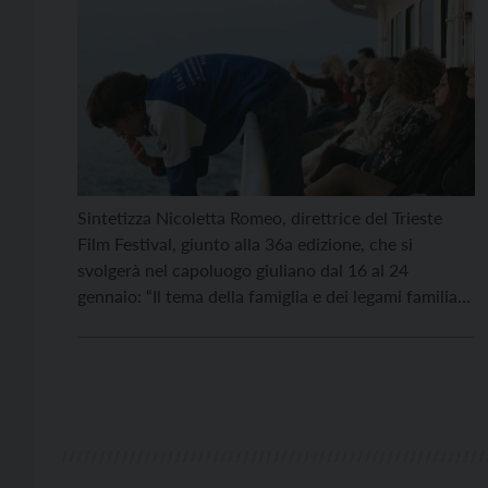
Sintetizza Nicoletta Romeo, direttrice del Trieste
Film Festival, giunto alla 36a edizione, che si
svolgerà nel capoluogo giuliano dal 16 al 24
gennaio: “Il tema della famiglia e dei legami familiari
quest’anno sembra un leitmotiv trasversale, che
unisce tanti dei film in programma: famiglie
disfunzionali, queer, fluide, bigotte, famiglie-
prigioni, famiglie come rifugio e allargate”. Un […]