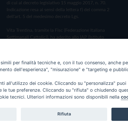
di cui al decreto legislativo 15 maggio 2017, n. 70.
Indicazione resa ai sensi della lettera f) del comma 2
dell'art. 5 del medesimo decreto Lgs.
Vita Trentina, tramite la Fisc (Federazione Italiana
Settimanali Cattolici), ha aderito allo IAP (Istituto
dell'Autodisciplina Pubblicitaria) accettando il Codice di
Autodisciplina della Comunicazione Commerciale
imili per finalità tecniche e, con il tuo consenso, anche per 
Privacy Policy
Cookie Policy
amento dell'esperienza", "misurazione" e "targeting e pubbli
i all'utilizzo dei cookie. Cliccando su "personalizza" puoi
 Trentina Editrice
re le tue preferenze. Cliccando su "rifiuta" o chiudendo que
okie tecnici. Ulteriori informazioni sono disponibili nella
coo
Rifiuta