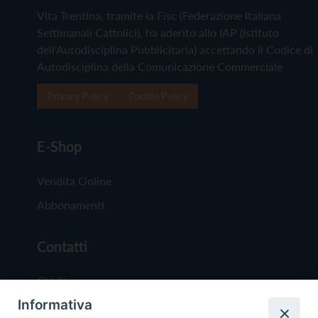
Vita Trentina, tramite la Fisc (Federazione Italiana
Settimanali Cattolici), ha aderito allo IAP (Istituto
dell'Autodisciplina Pubblicitaria) accettando il Codice di
Autodisciplina della Comunicazione Commerciale
Privacy Policy
Cookie Policy
E-Shop
Vendita Online
Abbonamenti
Contatti
Chi Siamo
Informativa
Redazione