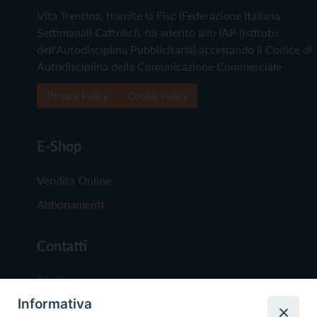
Vita Trentina, tramite la Fisc (Federazione Italiana
Settimanali Cattolici), ha aderito allo IAP (Istituto
dell'Autodisciplina Pubblicitaria) accettando il Codice di
Autodisciplina della Comunicazione Commerciale
Privacy Policy
Cookie Policy
E-Shop
Vendita Online
Abbonamenti
Contatti
Chi Siamo
Informativa
Redazione