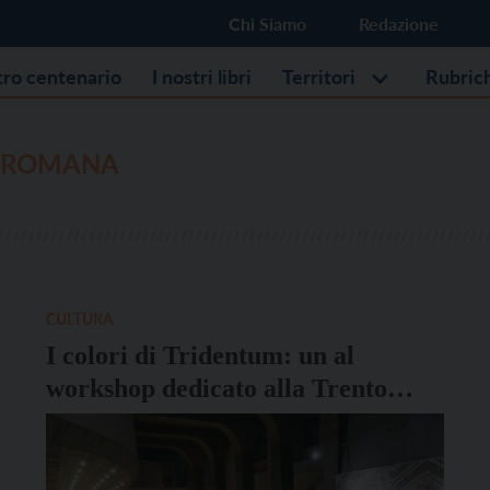
Chi Siamo
Redazione
stro centenario
I nostri libri
Territori
Rubric
 ROMANA
CULTURA
I colori di Tridentum: un al
workshop dedicato alla Trento
romana