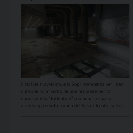
Natale
Il Natale si avvicina, e la Soprintendenza per i beni
culturali ha in serbo alcune proposte per far
conoscere la “Tridentum” romana. Lo spazio
archeologico sotterraneo del Sas di Trento, sotto
piazza Cesare Battisti, ospiterà visite guidate, pièce
teatrali e laboratori per le famiglie, che avranno
l’opportunità di conoscere uno spazio che ha più di