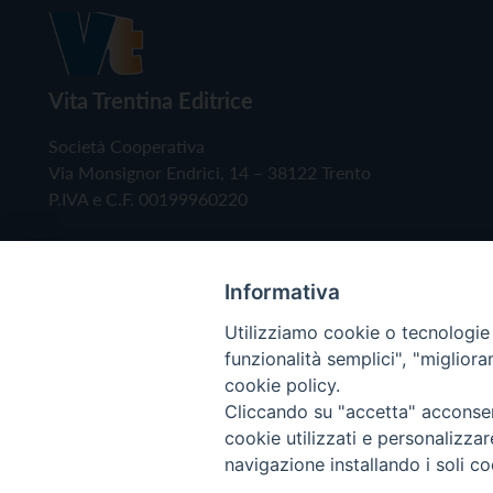
Vita Trentina Editrice
Società Cooperativa
Via Monsignor Endrici, 14 – 38122 Trento
P.IVA e C.F. 00199960220
Informativa
Utilizziamo cookie o tecnologie s
funzionalità semplici", "miglior
cookie policy.
Cliccando su "accetta" acconsent
Copyright © 2019 - Tutti i diritti riservati - Vita
cookie utilizzati e personalizza
navigazione installando i soli co
Privacy Policy