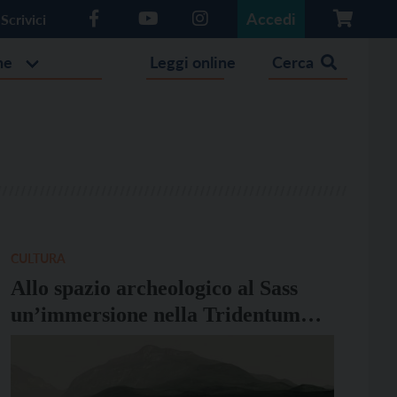
Accedi
Scrivici
he
Leggi online
Cerca
CULTURA
Allo spazio archeologico al Sass
un’immersione nella Tridentum
romana con i visori