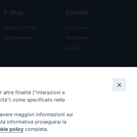
E-Shop
Contatti
Vendita Online
Chi Siamo
Abbonamenti
Redazione
Scrivici
altre finalità ("interazioni e
cità") come specificato nella
 avere maggiori informazioni sui
sta informativa proseguirai la
kie policy
completa.