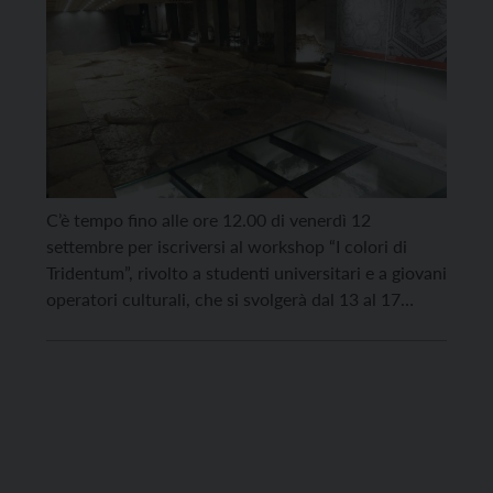
C’è tempo fino alle ore 12.00 di venerdì 12
settembre per iscriversi al workshop “I colori di
Tridentum”, rivolto a studenti universitari e a giovani
operatori culturali, che si svolgerà dal 13 al 17
ottobre prossimi presso il Laboratorio di
archeologia dell’Università di Padova. L’iniziativa
punta a fornire le competenze per conoscere le
testimonianze e […]