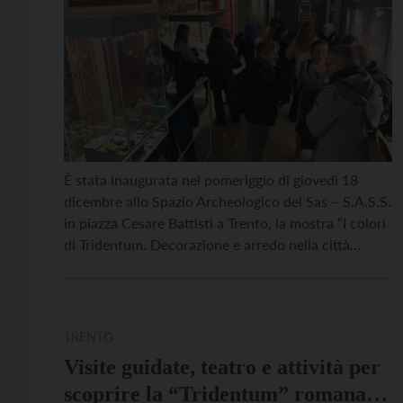
È stata inaugurata nel pomeriggio di giovedì 18
dicembre allo Spazio Archeologico del Sas – S.A.S.S.
in piazza Cesare Battisti a Trento, la mostra “I colori
di Tridentum. Decorazione e arredo nella città
romana”, allestita fino al 31 ottobre 2026 nelle
suggestive ambientazioni della Tridentum romana,
nello Spazio Archeologico Sotterraneo del Sas –
S.A.S.S. in […]
TRENTO
Visite guidate, teatro e attività per
scoprire la “Tridentum” romana a