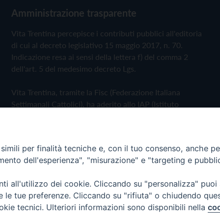
Amministrazione trasparente
Vita Trentina percepisce i contributi pubblici all'editoria
di cui al decreto legislativo 15 maggio 2017, n. 70.
Indicazione resa ai sensi della lettera f) del comma 2
dell'art. 5 del medesimo decreto Lgs.
Vita Trentina, tramite la Fisc (Federazione Italiana
Settimanali Cattolici), ha aderito allo IAP (Istituto
dell'Autodisciplina Pubblicitaria) accettando il Codice di
Autodisciplina della Comunicazione Commerciale
imili per finalità tecniche e, con il tuo consenso, anche per 
Privacy Policy
Cookie Policy
amento dell'esperienza", "misurazione" e "targeting e pubbli
i all'utilizzo dei cookie. Cliccando su "personalizza" puoi
 Trentina Editrice
re le tue preferenze. Cliccando su "rifiuta" o chiudendo que
okie tecnici. Ulteriori informazioni sono disponibili nella
coo