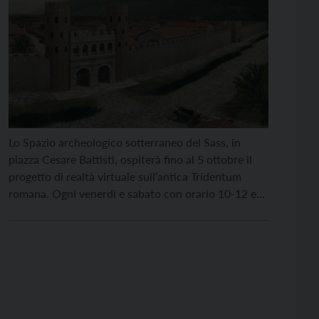
Lo Spazio archeologico sotterraneo del Sass, in
piazza Cesare Battisti, ospiterà fino al 5 ottobre il
progetto di realtà virtuale sull’antica Tridentum
romana. Ogni venerdì e sabato con orario 10-12 e
15-17, i visitatori potranno immergersi in una
coinvolgente esperienza per scoprire com’era
organizzata la città duemila anni fa. Una volta
indossato il visore, dopo […]