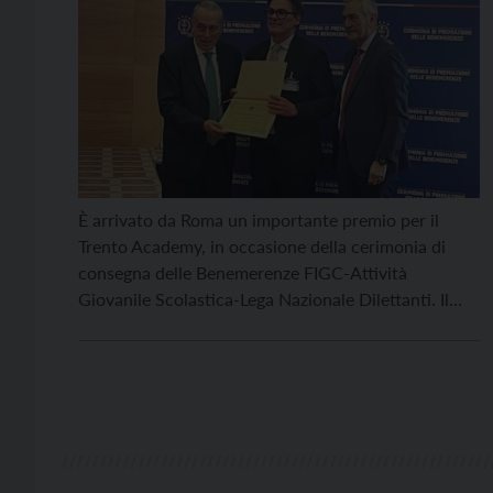
È arrivato da Roma un importante premio per il
Trento Academy, in occasione della cerimonia di
consegna delle Benemerenze FIGC-Attività
Giovanile Scolastica-Lega Nazionale Dilettanti. Il
Trento Academy riceve il premio per i suoi 30 anni
di attività e dedizione nell’ambito del calcio
femminile. A ricevere il riconoscimento è stato il
presidente di Trento Academy, Fabrizio […]