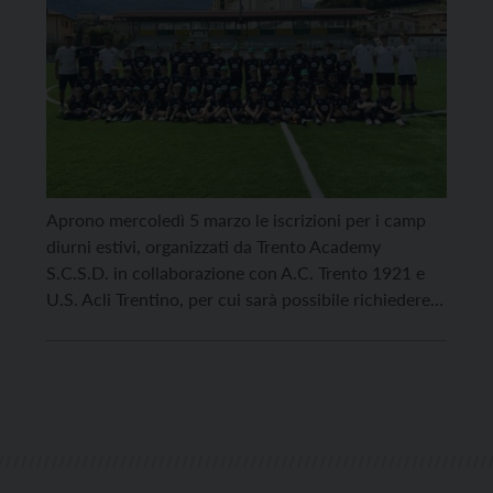
Aprono mercoledì 5 marzo le iscrizioni per i camp
diurni estivi, organizzati da Trento Academy
S.C.S.D. in collaborazione con A.C. Trento 1921 e
U.S. Acli Trentino, per cui sarà possibile richiedere i
buoni di servizio provinciali. Si articoleranno su
sette settimane, dal lunedì al venerdì, dalla mattina
sino al tardo pomeriggio. Gli appuntamenti saranno
ospitati […]