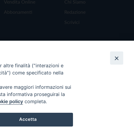
Vendita Online
Chi Siamo
Abbonamenti
Redazione
Scrivici
altre finalità ("interazioni e
cità") come specificato nella
 avere maggiori informazioni sui
sta informativa proseguirai la
kie policy
completa.
Torna all'inizio
Accetta