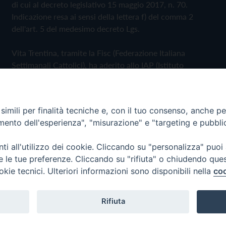
di cui al decreto legislativo 15 maggio 2017, n. 70.
Indicazione resa ai sensi della lettera f) del comma 2
dell'art. 5 del medesimo decreto Lgs.
Vita Trentina, tramite la Fisc (Federazione Italiana
Settimanali Cattolici), ha aderito allo IAP (Istituto
dell'Autodisciplina Pubblicitaria) accettando il Codice di
Autodisciplina della Comunicazione Commerciale
imili per finalità tecniche e, con il tuo consenso, anche per 
Privacy Policy
Cookie Policy
amento dell'esperienza", "misurazione" e "targeting e pubbli
i all'utilizzo dei cookie. Cliccando su "personalizza" puoi
 Trentina Editrice
re le tue preferenze. Cliccando su "rifiuta" o chiudendo que
okie tecnici. Ulteriori informazioni sono disponibili nella
coo
Rifiuta