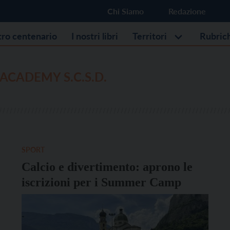
Chi Siamo
Redazione
stro centenario
I nostri libri
Territori
Rubric
ACADEMY S.C.S.D.
SPORT
Calcio e divertimento: aprono le
iscrizioni per i Summer Camp