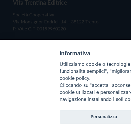
Vita Trentina Editrice
Società Cooperativa
Via Monsignor Endrici, 14 – 38122 Trento
P.IVA e C.F. 00199960220
Informativa
Utilizziamo cookie o tecnologie s
funzionalità semplici", "miglior
cookie policy.
Cliccando su "accetta" acconsent
Copyright © 2019 - Tutti i diritti riservati - Vita
cookie utilizzati e personalizza
navigazione installando i soli co
Privacy Policy
Personalizza