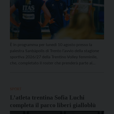
È in programma per lunedì 10 agosto presso la
palestra Sanbàpolis di Trento l’avvio della stagione
sportiva 2026/27 della Trentino Volley femminile,
che, completato il roster che prenderà parte al
prossimo campionato di Serie A2 si appresta a
cominciare il raduno che darà il là alla preparazione
pre-campionato. Per il primo allenamento a
disposizione di […]
SPORT
L’atleta trentina Sofia Luchi
completa il parco liberi gialloblù