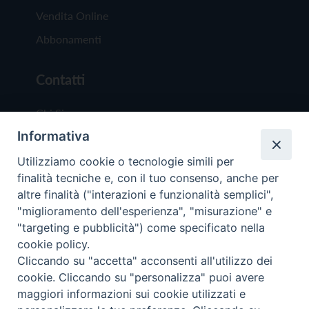
Vendita Online
Abbonamenti
Contatti
Chi Siamo
Informativa
Redazione
Scrivici
Utilizziamo cookie o tecnologie simili per
finalità tecniche e, con il tuo consenso, anche per
altre finalità ("interazioni e funzionalità semplici",
"miglioramento dell'esperienza", "misurazione" e
"targeting e pubblicità") come specificato nella
cookie policy.
Copyright © 2019 - Tutti i diritti riservati - Vit
Cliccando su "accetta" acconsenti all'utilizzo dei
Trentina Editrice
cookie. Cliccando su "personalizza" puoi avere
maggiori informazioni sui cookie utilizzati e
Privacy Policy