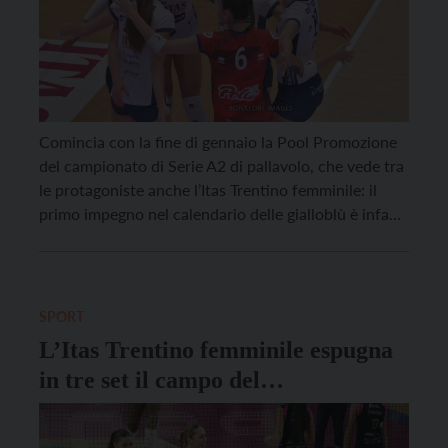
Comincia con la fine di gennaio la Pool Promozione
del campionato di Serie A2 di pallavolo, che vede tra
le protagoniste anche l’Itas Trentino femminile: il
primo impegno nel calendario delle gialloblù è infatti
in programma sabato 31 gennaio al Sanbàpolis,
contro la Futura Giovani Busto Arsizio: gara
particolare per il coach dell’Itas Alessandro Beltrami
[…]
SPORT
L’Itas Trentino femminile espugna
in tre set il campo del
Casalmaggiore