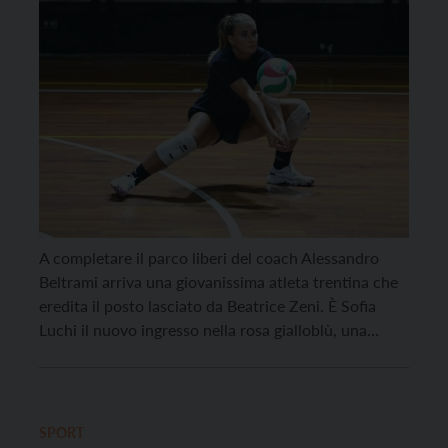
A completare il parco liberi del coach Alessandro
Beltrami arriva una giovanissima atleta trentina che
eredita il posto lasciato da Beatrice Zeni. È Sofia
Luchi il nuovo ingresso nella rosa gialloblù, una
ragazza che ha vissuto un percorso pallavolistico
simile alla sua predecessora. Anche Sofia, infatti, è
nata nel 2008 ed è maturata nel settore […]
SPORT