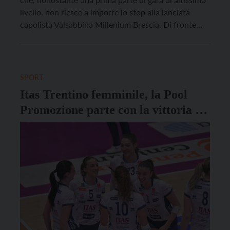
livello, non riesce a imporre lo stop alla lanciata
capolista Valsabbina Millenium Brescia. Di fronte
agli oltre 600 spettatori del Sanbàpolis le gialloblù di
coach Beltrami, uno dei numerosi ex della sfida,
hanno giocato due set di altissimo […]
SPORT
Itas Trentino femminile, la Pool
Promozione parte con la vittoria su
Busto Arsizio