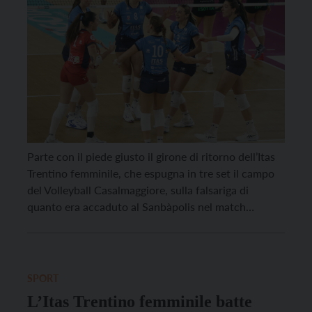
Parte con il piede giusto il girone di ritorno dell’Itas
Trentino femminile, che espugna in tre set il campo
del Volleyball Casalmaggiore, sulla falsariga di
quanto era accaduto al Sanbàpolis nel match
d’andata. Dopo tre sconfitte di fila il sestetto di
Beltrami ritrova quindi l’appuntamento con i tre
punti riprendendo il proprio cammino nelle zone […]
SPORT
L’Itas Trentino femminile batte