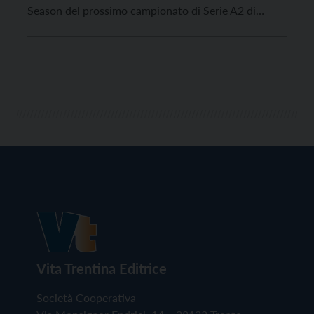
Season del prossimo campionato di Serie A2 di
pallavolo. Lo ha reso noto la Lega Pallavolo Serie A
femminile, ufficializzando il calendario della prima
fase del torneo, che per la prima volta la […]
Vita Trentina Editrice
Società Cooperativa