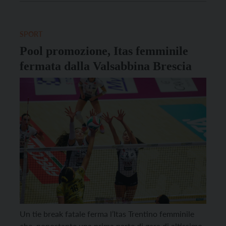
padovane in tre soli set, compiendo un passo in
avanti significativo in classifica e rilanciando le […]
SPORT
Pool promozione, Itas femminile
fermata dalla Valsabbina Brescia
Un tie break fatale ferma l’Itas Trentino femminile
che, nonostante una prima parte di gara di altissimo