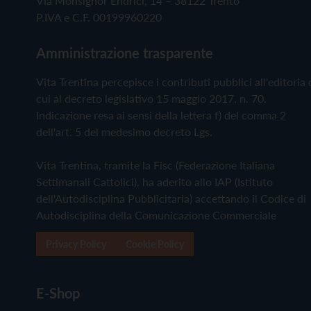
Via Monsignor Endrici, 14 – 38122 Trento
P.IVA e C.F. 00199960220
Amministrazione trasparente
Vita Trentina percepisce i contributi pubblici all'editoria 
cui al decreto legislativo 15 maggio 2017, n. 70.
Indicazione resa ai sensi della lettera f) del comma 2
dell'art. 5 del medesimo decreto Lgs.
Vita Trentina, tramite la Fisc (Federazione Italiana
Settimanali Cattolici), ha aderito allo IAP (Istituto
dell'Autodisciplina Pubblicitaria) accettando il Codice di
Autodisciplina della Comunicazione Commerciale
Privacy Policy
Cookie Policy
E-Shop