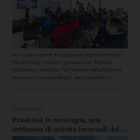
Si è svolto venerdì 3 maggio nell’ambito del Trento
Film Festival, l’incontro promosso da Trentino
Marketing e intitolato “Sul Sentiero della Pace per
una nuova consapevolezza”, per presentare il
progetto di rilancio del Sentiero della Pace,
l’itinerario di grande interesse ambientale e con un
profondo significato culturale e storico realizzato a
metà degli anni ’80 […]
PRIMO PIANO
Prudenza in montagna, una
settimana di attività invernali dal
22 al 26 febbraio