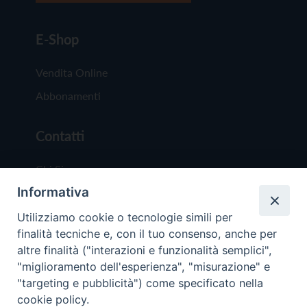
E-Shop
Vendita Online
Abbonamenti
Contatti
Chi Siamo
Informativa
Redazione
Scrivici
Utilizziamo cookie o tecnologie simili per
finalità tecniche e, con il tuo consenso, anche per
altre finalità ("interazioni e funzionalità semplici",
"miglioramento dell'esperienza", "misurazione" e
"targeting e pubblicità") come specificato nella
cookie policy.
Copyright © 2019 - Tutti i diritti riservati - Vit