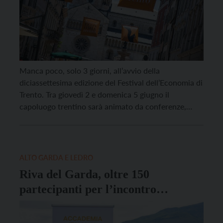
Manca poco, solo 3 giorni, all’avvio della
diciassettesima edizione del Festival dell’Economia di
Trento. Tra giovedì 2 e domenica 5 giugno il
capoluogo trentino sarà animato da conferenze,
eventi e dibattiti organizzati per la prima volta dal
Gruppo 24 Ore insieme a Trentino Marketing nel
ruolo di organizzatori della Provincia di Trento e con
il […]
ALTO GARDA E LEDRO
Riva del Garda, oltre 150
partecipanti per l’incontro
dell’Accademia Italiana della
Cucina con Alfio Ghezzi e Andrea