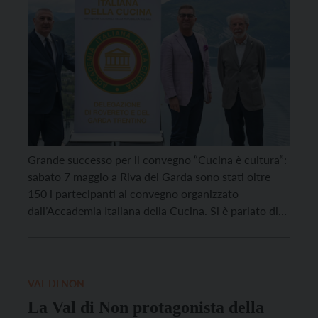
Irsara
Grande successo per il convegno “Cucina è cultura”:
sabato 7 maggio a Riva del Garda sono stati oltre
150 i partecipanti al convegno organizzato
dall’Accademia Italiana della Cucina. Si è parlato di
arte, sostenibilità e biodiversità culturale all’Hotel
Du Lac et Du Parc Grand Resort, assieme a media,
accademici, docenti e studenti della scuola
alberghiera […]
VAL DI NON
La Val di Non protagonista della