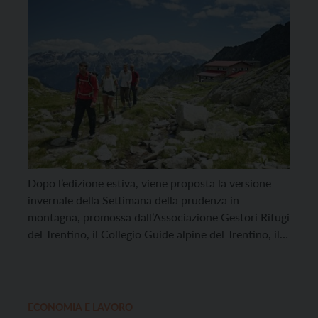
Dopo l’edizione estiva, viene proposta la versione
invernale della Settimana della prudenza in
montagna, promossa dall’​Associazione Gestori Rifugi
del Trentino, il Collegio Guide alpine del Trentino, il
Collegio dei Maestri di Sci, il Soccorso Alpino e
Speleologico Trentino, la Sat, la Fondazione Dolomiti
Unesco e Trentino Marketing – si pone l’obiettivo di
diffondere la “cultura […]
ECONOMIA E LAVORO