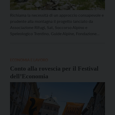
Richiama la necessità di un approccio consapevole e
prudente alla montagna il progetto lanciato da
Associazione Rifugi, Sat, Soccorso Alpino e
Speleologico Trentino, Guide Alpine, Fondazione
Dolomiti Unesco e Trentino Marketing. È il nome
stesso del progetto a “parlare”, “Prudenza in
Montagna”. L’estate è alle porte, la neve in quota è
poca, il clima induce […]
ECONOMIA E LAVORO
Conto alla rovescia per il Festival
dell’Economia