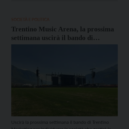
della Sera. Protagoniste dei tre giorni di festa sono le
57 cantine e case spumantistiche che accoglieranno
gli […]
SOCIETÀ E POLITICA
Trentino Music Arena, la prossima
settimana uscirà il bando di
Trentino Marketing per
individuare la società che gestirà
l’area
Uscirà la prossima settimana il bando di Trentino
Marketing per individuare la società che gestirà la