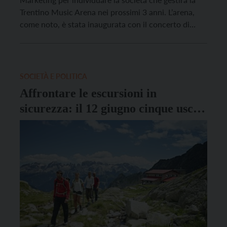
Trentino Music Arena nei prossimi 3 anni. L’arena,
come noto, è stata inaugurata con il concerto di
Vasco Rossi del 20 maggio scorso. “Potranno
partecipare al bando le società specializzate, sia
trentine sia nazionali“, precisa il presidente della
Provincia […]
SOCIETÀ E POLITICA
Affrontare le escursioni in
sicurezza: il 12 giugno cinque uscite
per “Prudenza in montagna”