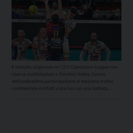
Il debutto stagionale in CEV Champions League non
riserva soddisfazioni a Trentino Volley. L’avvio
dell’undicesima partecipazione al massimo trofeo
continentale è infatti coinciso con una battuta
d’arresto al PalaBarton di Perugia; i padroni di casa
della Sir Sicoma Monini si sono infatti assicurati ieri
sera per 3-0 (25-21, 25-18, 25-23) la partita valevole
per il […]