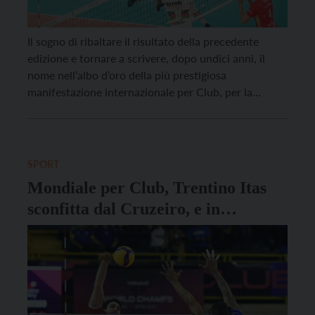
Il sogno di ribaltare il risultato della precedente
edizione e tornare a scrivere, dopo undici anni, il
nome nell’albo d’oro della più prestigiosa
manifestazione internazionale per Club, per la
formazione gialloblù si è spento ai vantaggi del terzo
set del match di ieri sera, domenica 22 maggio,
all’Arena Stozice di Lubiana. In terra slovena,
domenica […]
SPORT
Mondiale per Club, Trentino Itas
sconfitta dal Cruzeiro, e in
semifinale c’è la Lube