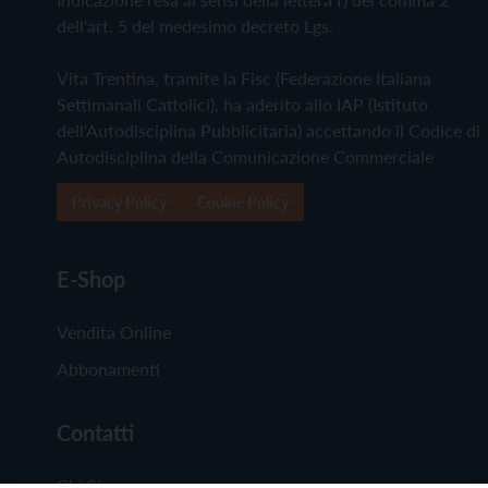
dell'art. 5 del medesimo decreto Lgs.
Vita Trentina, tramite la Fisc (Federazione Italiana
Settimanali Cattolici), ha aderito allo IAP (Istituto
dell'Autodisciplina Pubblicitaria) accettando il Codice di
Autodisciplina della Comunicazione Commerciale
Privacy Policy
Cookie Policy
E-Shop
Vendita Online
Abbonamenti
Contatti
Chi Siamo