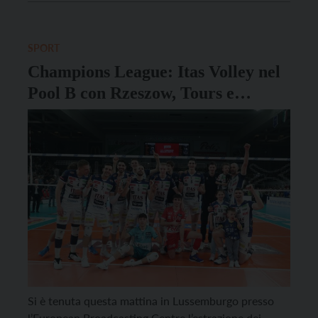
serata di ieri, mercoledì 13 novembre, in Romania
per 1-3 (18-25, 22-25, 16-25, 22-25) al termine di
[…]
SPORT
Champions League: Itas Volley nel
Pool B con Rzeszow, Tours e
Lubiana
Si è tenuta questa mattina in Lussemburgo presso
l’European Broadcasting Centre l’estrazione dei