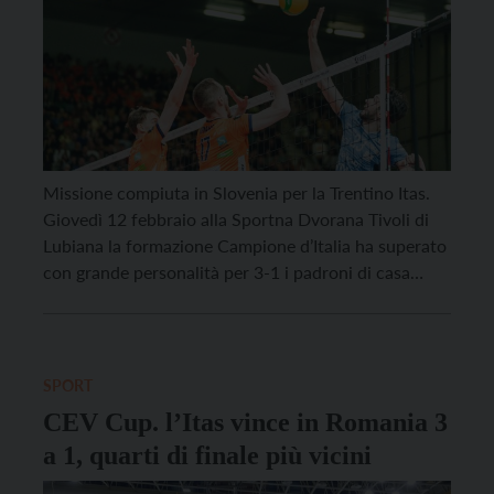
Missione compiuta in Slovenia per la Trentino Itas.
Giovedì 12 febbraio alla Sportna Dvorana Tivoli di
Lubiana la formazione Campione d’Italia ha superato
con grande personalità per 3-1 i padroni di casa
dell’ACH Volley, trovando la quarta vittoria in cinque
partite giocate nella Pool A di 2026 CEV Champions
League; risultato che le consente di […]
SPORT
CEV Cup. l’Itas vince in Romania 3
a 1, quarti di finale più vicini