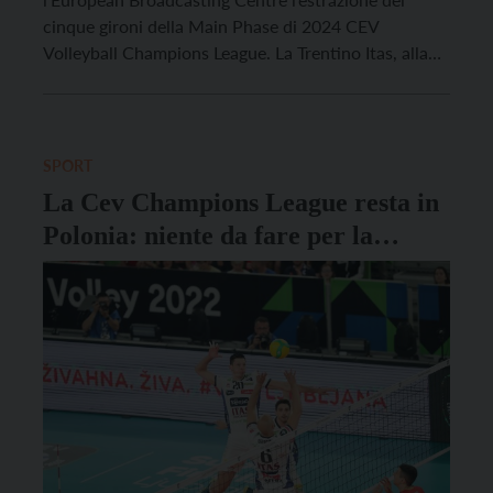
cinque gironi della Main Phase di 2024 CEV
Volleyball Champions League. La Trentino Itas, alla
sua tredicesima partecipazione al massimo torneo
continentale per club, rientra nella Pool B, che
comprende i polacchi del Rzeszow, i francesi del
Tours e gli sloveni del […]
SPORT
La Cev Champions League resta in
Polonia: niente da fare per la
Trentino Itas Volley contro il
Kedzierzyn-Kozle