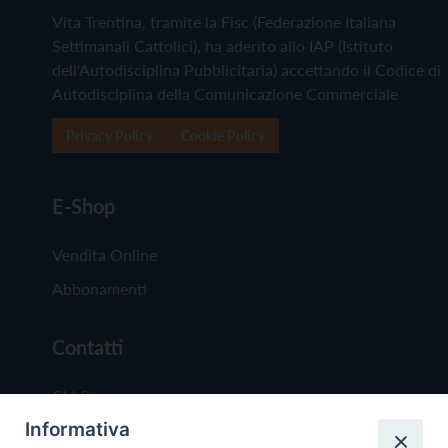
Vita Trentina, tramite la Fisc (Federazione Italiana
Settimanali Cattolici), ha aderito allo IAP (Istituto
dell'Autodisciplina Pubblicitaria) accettando il Codice di
Autodisciplina della Comunicazione Commerciale
Privacy Policy
Cookie Policy
E-Shop
Vendita Online
Abbonamenti
Contatti
Chi Siamo
Informativa
Redazione