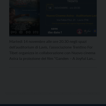
Martedì 14 novembre alle ore 20.30 negli spazi
dell’auditorium di Lavis, l’associazione Trentino For
Tibet organizza in collaborazione con Nuovo cinema
Astra la proiezione del film “Ganden – A Joyful Land“,
e un confronto sulla realtà dei monaci e degli esuli
tibetani con il regista Ngawang Choepel. “Ganden: A
Joyful Land” è un film che […]