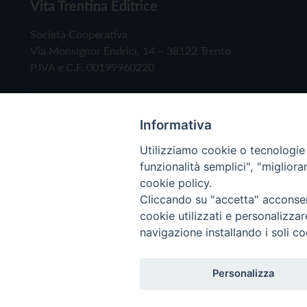
Vita Trentina Editrice
Società Cooperativa
Via Monsignor Endrici, 14 – 38122 Trento
P.IVA e C.F. 00199960220
Informativa
Utilizziamo cookie o tecnologie s
funzionalità semplici", "miglior
cookie policy.
Cliccando su "accetta" acconsent
Copyright © 2019 - Tutti i diritti riservati - Vita
cookie utilizzati e personalizza
navigazione installando i soli co
Privacy Policy
Personalizza