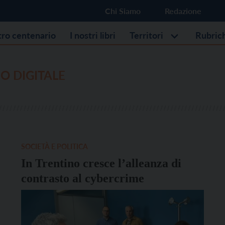
Chi Siamo
Redazione
stro centenario
I nostri libri
Territori
Rubric
O DIGITALE
SOCIETÀ E POLITICA
In Trentino cresce l’alleanza di
contrasto al cybercrime