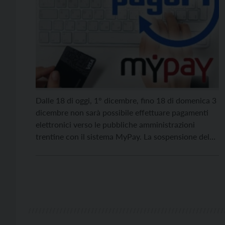
Dalle 18 di oggi, 1° dicembre, fino 18 di domenica 3
dicembre non sarà possibile effettuare pagamenti
elettronici verso le pubbliche amministrazioni
trentine con il sistema MyPay. La sospensione del
servizio è dovuta all’attività straordinaria di
aggiornamento del portale provinciale dei
pagamenti, per il quale è previsto il rilascio della
versione 4, svolta da Trentino […]