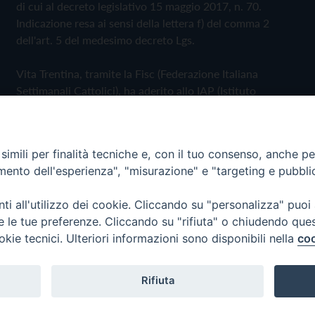
di cui al decreto legislativo 15 maggio 2017, n. 70.
Indicazione resa ai sensi della lettera f) del comma 2
dell'art. 5 del medesimo decreto Lgs.
Vita Trentina, tramite la Fisc (Federazione Italiana
Settimanali Cattolici), ha aderito allo IAP (Istituto
dell'Autodisciplina Pubblicitaria) accettando il Codice di
Autodisciplina della Comunicazione Commerciale
imili per finalità tecniche e, con il tuo consenso, anche per 
Privacy Policy
Cookie Policy
amento dell'esperienza", "misurazione" e "targeting e pubbli
i all'utilizzo dei cookie. Cliccando su "personalizza" puoi
 Trentina Editrice
re le tue preferenze. Cliccando su "rifiuta" o chiudendo que
okie tecnici. Ulteriori informazioni sono disponibili nella
coo
Rifiuta