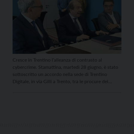
Cresce in Trentino l’alleanza di contrasto al
cybercrime. Stamattina, martedì 28 giugno, è stato
sottoscritto un accordo nella sede di Trentino
Digitale, in via Gilli a Trento, tra le procure dei
tribunali di Trento e di Rovereto con la società di
sistema. L’accordo permetterà di mettere a
disposizione degli investigatori le migliori tecnologie
e risorse […]