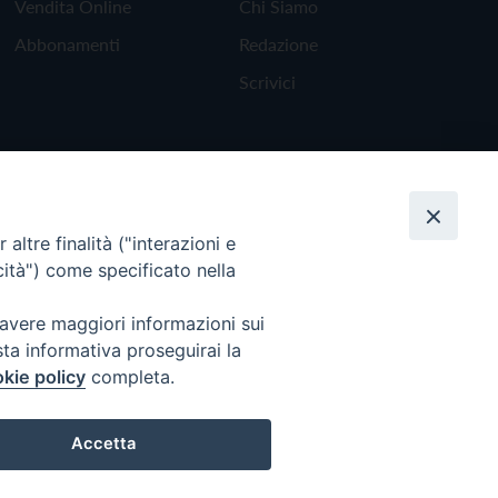
Vendita Online
Chi Siamo
Abbonamenti
Redazione
Scrivici
altre finalità ("interazioni e
cità") come specificato nella
 avere maggiori informazioni sui
sta informativa proseguirai la
kie policy
completa.
Torna all'inizio
Accetta