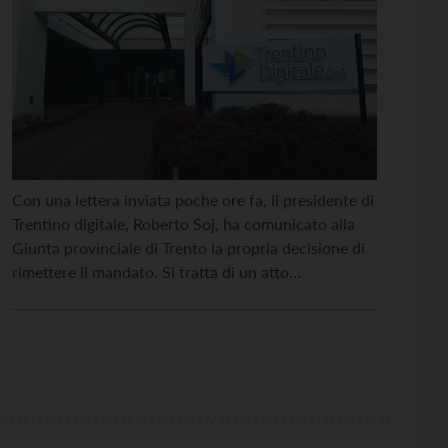
Con una lettera inviata poche ore fa, il presidente di
Trentino digitale, Roberto Soj, ha comunicato alla
Giunta provinciale di Trento la propria decisione di
rimettere il mandato. Si tratta di un atto
conseguente ad una vicenda giudiziaria attinente
l’attività svolta dal professionista alcuni anni fa, in
un contesto lavorativo privato, esterno al Trentino,
precisa […]