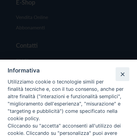
E-Shop
Vendita Online
Abbonamenti
Contatti
Chi Siamo
Informativa
Redazione
Scrivici
Utilizziamo cookie o tecnologie simili per
finalità tecniche e, con il tuo consenso, anche per
altre finalità ("interazioni e funzionalità semplici",
"miglioramento dell'esperienza", "misurazione" e
"targeting e pubblicità") come specificato nella
cookie policy.
Copyright © 2019 - Tutti i diritti riservati - Vit
Cliccando su "accetta" acconsenti all'utilizzo dei
Trentina Editrice
cookie. Cliccando su "personalizza" puoi avere