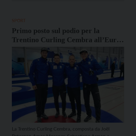
Campionato Italiano, imponendosi con un 9-6 sui
giocatori del Team Renegades. La squadra, che con la
vittoria allo […]
SPORT
Primo posto sul podio per la
Trentino Curling Cembra all’Euro
Super Series 2022
La Trentino Curling Cembra, composta da Joël
Retornaz, Amos Mosaner, Sebastiano Arman e