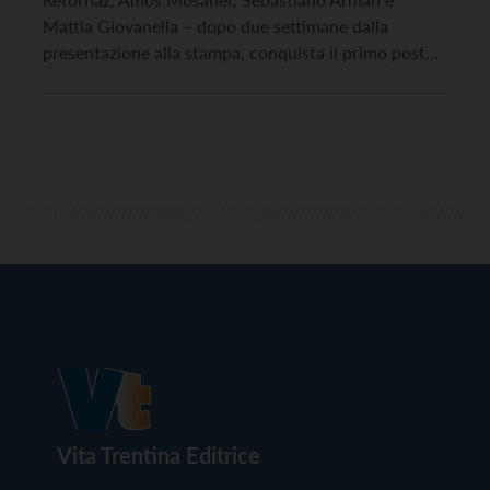
Mattia Giovanella – dopo due settimane dalla
presentazione alla stampa, conquista il primo posto
sul podio della Euro Super Series 2022 presso la
National Curling Academy di Stirling in Scozia,
battendo con un fenomenale 9-3 contro il Team Usa
Korey Dropkyn. Dopo il […]
Vita Trentina Editrice