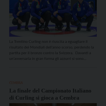
La Trentino Curling non è riuscita a eguagliare il
risultato dei Mondiali dell’anno scorso, perdendo la
partita per il bronzo contro la Svizzera. Davanti a
un’avversaria in gran forma gli azzurri si sono
presentati un po’ sottotono, provati dalla semifinale
del giorno prima contro la Scozia. “Abbiamo
sbagliato subito qualche tiro, – Commenta
Sebastiano Arman […]
CEMBRA
La finale del Campionato Italiano
di Curling si gioca a Cembra