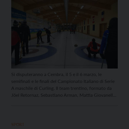
Si disputeranno a Cembra, il 5 e il 6 marzo, le
semifinali e le finali del Campionato Italiano di Serie
A maschile di Curling. Il team trentino, formato da
Jöel Retornaz, Sebastiano Arman, Mattia Giovanella
e Amos Mosaner, si scontrerà con Dolomiti Colli
Disano, Renegades e BiellA. La Trentino Curling,
nonostante questa sia la sua […]
SPORT