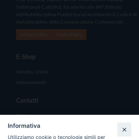
Settimanali Cattolici), ha aderito allo IAP (Istituto
dell'Autodisciplina Pubblicitaria) accettando il Codice di
Autodisciplina della Comunicazione Commerciale
Privacy Policy
Cookie Policy
E-Shop
Vendita Online
Abbonamenti
Contatti
Chi Siamo
Informativa
Redazione
Scrivici
Utilizziamo cookie o tecnologie simili per