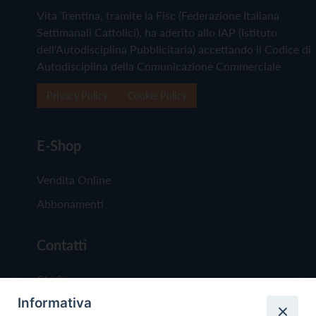
Vita Trentina, tramite la Fisc (Federazione Italiana
Settimanali Cattolici), ha aderito allo IAP (Istituto
dell'Autodisciplina Pubblicitaria) accettando il Codice di
Autodisciplina della Comunicazione Commerciale
Privacy Policy
Cookie Policy
E-Shop
Vendita Online
Abbonamenti
Contatti
Chi Siamo
Informativa
Redazione