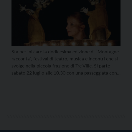
Sta per iniziare la dodicesima edizione di “Montagne
racconta”, festival di teatro, musica e incontri che si
svolge nella piccola frazione di Tre Ville. Si parte
sabato 22 luglio alle 10.30 con una passeggiata con
un pranzo al sacco su prenotazione (349 3512350).
Quattro storie itineranti scaturite dal laboratorio di
narrazione accompagneranno gli spettatori dentro
[…]