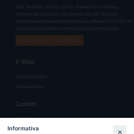
Vita Trentina, tramite la Fisc (Federazione Italiana
Settimanali Cattolici), ha aderito allo IAP (Istituto
dell'Autodisciplina Pubblicitaria) accettando il Codice di
Autodisciplina della Comunicazione Commerciale
Privacy Policy
Cookie Policy
E-Shop
Vendita Online
Abbonamenti
Contatti
Chi Siamo
Informativa
Redazione