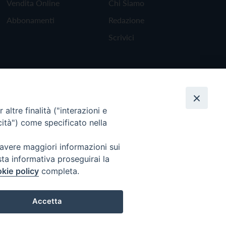
Vendita Online
Chi Siamo
Abbonamenti
Redazione
Scrivici
altre finalità ("interazioni e
cità") come specificato nella
 avere maggiori informazioni sui
sta informativa proseguirai la
kie policy
completa.
Torna all'inizio
Accetta