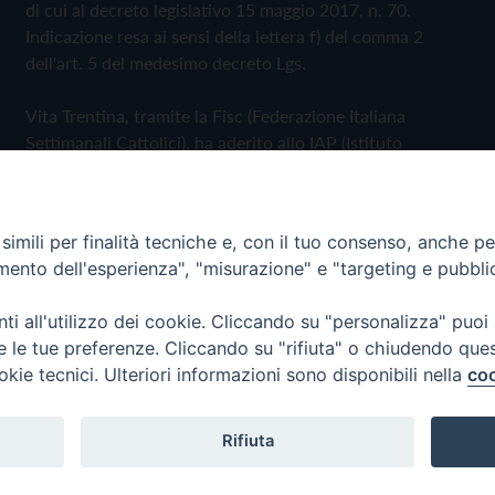
di cui al decreto legislativo 15 maggio 2017, n. 70.
Indicazione resa ai sensi della lettera f) del comma 2
dell'art. 5 del medesimo decreto Lgs.
Vita Trentina, tramite la Fisc (Federazione Italiana
Settimanali Cattolici), ha aderito allo IAP (Istituto
dell'Autodisciplina Pubblicitaria) accettando il Codice di
Autodisciplina della Comunicazione Commerciale
imili per finalità tecniche e, con il tuo consenso, anche per 
Privacy Policy
Cookie Policy
amento dell'esperienza", "misurazione" e "targeting e pubbli
i all'utilizzo dei cookie. Cliccando su "personalizza" puoi
 Trentina Editrice
re le tue preferenze. Cliccando su "rifiuta" o chiudendo que
okie tecnici. Ulteriori informazioni sono disponibili nella
coo
Rifiuta