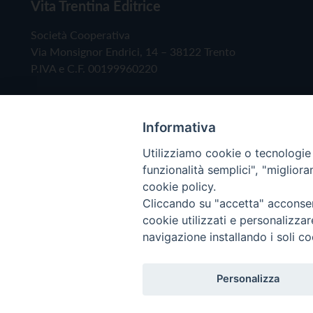
Vita Trentina Editrice
Società Cooperativa
Via Monsignor Endrici, 14 – 38122 Trento
P.IVA e C.F. 00199960220
Informativa
Utilizziamo cookie o tecnologie s
funzionalità semplici", "miglior
cookie policy.
Cliccando su "accetta" acconsent
Copyright © 2019 - Tutti i diritti riservati - Vita
cookie utilizzati e personalizza
navigazione installando i soli co
Privacy Policy
Personalizza