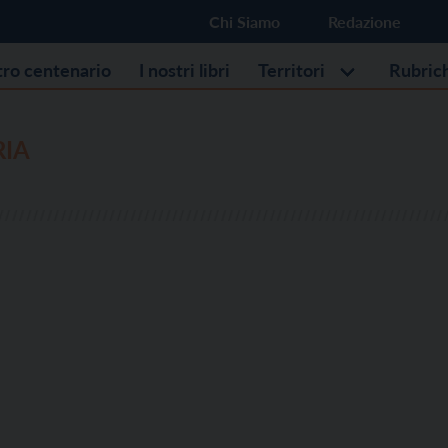
Chi Siamo
Redazione
stro centenario
I nostri libri
Territori
Rubric
RIA