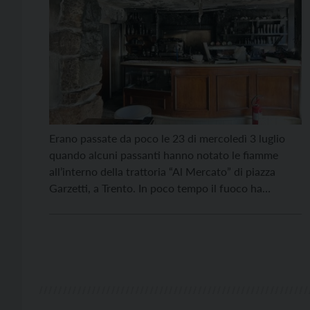
Erano passate da poco le 23 di mercoledì 3 luglio
quando alcuni passanti hanno notato le fiamme
all’interno della trattoria “Al Mercato” di piazza
Garzetti, a Trento. In poco tempo il fuoco ha
divorato il lavoro di mesi di Gianmario Bottamedi,
che è anche titolare del ristorante “Doc”. Sul posto
sono intervenuti i vigili del […]