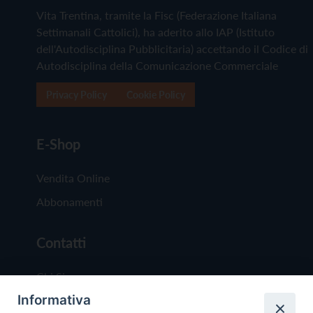
Vita Trentina, tramite la Fisc (Federazione Italiana
Settimanali Cattolici), ha aderito allo IAP (Istituto
dell'Autodisciplina Pubblicitaria) accettando il Codice di
Autodisciplina della Comunicazione Commerciale
Privacy Policy
Cookie Policy
E-Shop
Vendita Online
Abbonamenti
Contatti
Chi Siamo
Informativa
Redazione