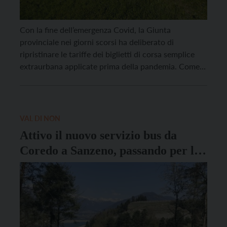
Con la fine dell’emergenza Covid, la Giunta
provinciale nei giorni scorsi ha deliberato di
ripristinare le tariffe dei biglietti di corsa semplice
extraurbana applicate prima della pandemia. Come
noto, il settore del trasporto pubblico locale è stato
fra quelli maggiormente colpiti dall’emergenza
sanitaria, tanto da far crollare la domanda di
trasporto, che ha registrato con […]
VAL DI NON
Attivo il nuovo servizio bus da
Coredo a Sanzeno, passando per la
spiaggia delle Plaze