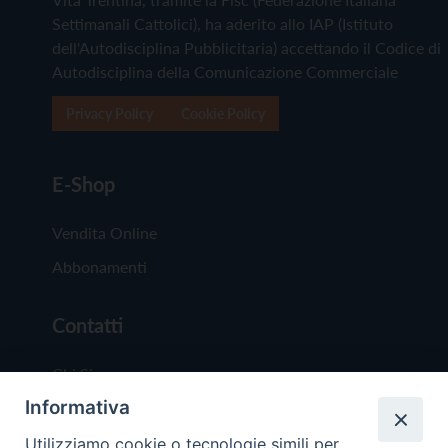
Settimanali Cattolici), ha aderito allo IAP (Istituto
dell'Autodisciplina Pubblicitaria) accettando il Codice di
Autodisciplina della Comunicazione Commerciale
Privacy Policy
Cookie Policy
E-Shop
Vendita Online
Abbonamenti
Contatti
Chi Siamo
Informativa
Redazione
Scrivici
Utilizziamo cookie o tecnologie simili per