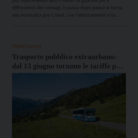
diffondersi dei contagi, e passo dopo passo si torna
alla normalità pre-Covid, con l’allentamento e la
cancellazione delle diverse restrizioni introdotte
durante l’emergenza. A partire dal 1° ottobre, infatti,
non sarà più necessario, per esempio, indossare le
mascherine […]
PRIMO PIANO
Trasporto pubblico extraurbano:
dal 13 giugno tornano le tariffe pre-
pandemia