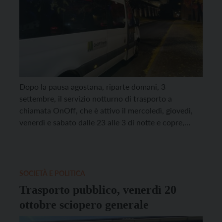
Dopo la pausa agostana, riparte domani, 3
settembre, il servizio notturno di trasporto a
chiamata OnOff, che è attivo il mercoledì, giovedì,
venerdì e sabato dalle 23 alle 3 di notte e copre,
grazie a due autobus con 19 posti, il centro cittadino
di Trento e le aree collinari di Villazzano, Povo,
Cognola e Martignano. […]
SOCIETÀ E POLITICA
Trasporto pubblico, venerdì 20
ottobre sciopero generale