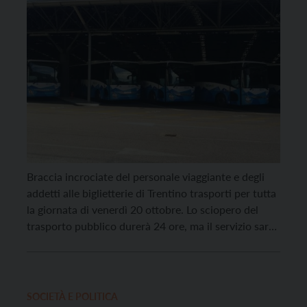
Braccia incrociate del personale viaggiante e degli
addetti alle biglietterie di Trentino trasporti per tutta
la giornata di venerdì 20 ottobre. Lo sciopero del
trasporto pubblico durerà 24 ore, ma il servizio sarà
garantito tra le 5.30 e le 8.30 e tra le 16 e le 19. Le
corse iniziate all’interno delle fasce orarie di […]
SOCIETÀ E POLITICA