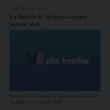
abbonamenti fino al termine dell’anno scolastico
2020/2021, introducendo, limitatamente al
TERRITORI TRENTINI
prossimo […]
La funivia di Sardagna compie
novant’anni
Novant'anni fa l'apertura al pubblico della funivia di
Sardagna. Era il 4 agosto 1925.