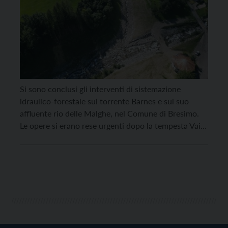
Si sono conclusi gli interventi di sistemazione
idraulico-forestale sul torrente Barnes e sul suo
affluente rio delle Malghe, nel Comune di Bresimo.
Le opere si erano rese urgenti dopo la tempesta Vaia
dell’ottobre 2018, quando una violenta
precipitazione protrattasi per quasi 86 ore accumulò
oltre 300 millimetri di pioggia solo nel bacino del rio
delle […]