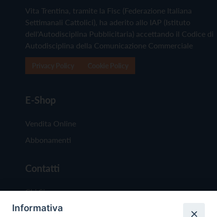
Vita Trentina, tramite la Fisc (Federazione Italiana
Settimanali Cattolici), ha aderito allo IAP (Istituto
dell'Autodisciplina Pubblicitaria) accettando il Codice di
Autodisciplina della Comunicazione Commerciale
Privacy Policy
Cookie Policy
E-Shop
Vendita Online
Abbonamenti
Contatti
Chi Siamo
Informativa
Redazione