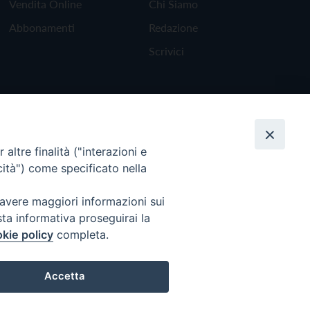
Vendita Online
Chi Siamo
Abbonamenti
Redazione
Scrivici
altre finalità ("interazioni e
cità") come specificato nella
 avere maggiori informazioni sui
sta informativa proseguirai la
kie policy
completa.
Torna all'inizio
Accetta