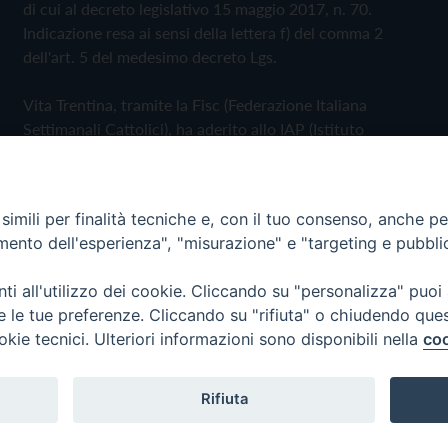
di cui al decreto legislativo 15 maggio 2017, n. 70.
Indicazione resa ai sensi della lettera f) del comma 2
dell'art. 5 del medesimo decreto Lgs.
Vita Trentina, tramite la Fisc (Federazione Italiana
Settimanali Cattolici), ha aderito allo IAP (Istituto
dell'Autodisciplina Pubblicitaria) accettando il Codice di
Autodisciplina della Comunicazione Commerciale
imili per finalità tecniche e, con il tuo consenso, anche per 
Privacy Policy
Cookie Policy
amento dell'esperienza", "misurazione" e "targeting e pubbli
i all'utilizzo dei cookie. Cliccando su "personalizza" puoi
 Trentina Editrice
re le tue preferenze. Cliccando su "rifiuta" o chiudendo que
okie tecnici. Ulteriori informazioni sono disponibili nella
coo
Rifiuta