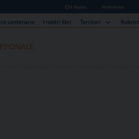
Chi Siamo
Redazione
stro centenario
I nostri libri
Territori
Rubric
APPONALE