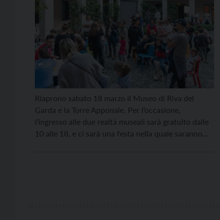
Riaprono sabato 18 marzo il Museo di Riva del
Garda e la Torre Apponale. Per l’occasione,
l’ingresso alle due realtà museali sarà gratuito dalle
10 alle 18, e ci sarà una festa nella quale saranno
coinvolti grandi e piccoli. Le iniziative
proseguiranno anche domenica 19 marzo con la
visita guidata gratuita alla Pinacoteca in occasione
[…]