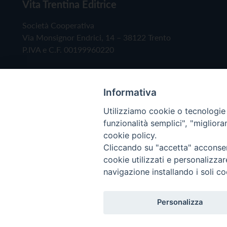
Vita Trentina Editrice
Società Cooperativa
Via Monsignor Endrici, 14 – 38122 Trento
P.IVA e C.F. 00199960220
Informativa
Utilizziamo cookie o tecnologie s
funzionalità semplici", "miglior
cookie policy.
Cliccando su "accetta" acconsent
Copyright © 2019 - Tutti i diritti riservati - Vita
cookie utilizzati e personalizza
navigazione installando i soli co
Privacy Policy
Personalizza